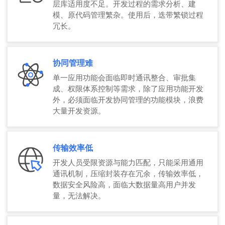
层库适用度不足。开发过程的需求分析、建
模、原代码管理繁杂。使用后，迭带繁锁过程
冗长。
协同管理难
单一应用功能会面临即时通讯整合、审批集
成、权限体系控制等需求，除了应用功能开发
外，必须面临开发协同管理的功能模块，浪费
大量开发资源。
传输效率低
开发人员受限资源与能力匹配，只能采用通用
通讯机制，压缩封装存在冗余，传输效率低，
数据安全风险高，面临大数据量高用户并发
量，无法解决。