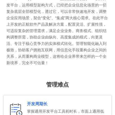
发平台，运用模型架构方式，已经把企业信息化场景的一切
复杂底层全部模型化，透过它，可以非常快速地开发，调整
企业应用场景，契合“变化”、“集成”两大核心需求。在此平台
上开发的正航软件产品及解决方案，配置灵活、扩展性强，
可适应复杂的管理需求，满足企业业务、商务模式、组织结
构调整所需，协助企业由纵向、高度集成的模式，向更灵
活、专注于核心竞争力的实体模式转化。管理智能化融入到
极致，协助客户拥抱互联网，用信息化手段重构企业之间的
关系，从而重构商业模型，这将给企业界带来怎样的一个全
新境界，完全不可估量！
管理难点
开发周期长
掌握通用开发平台工具耗时长，市面上通用低