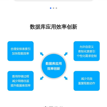
数据库应用效率创新