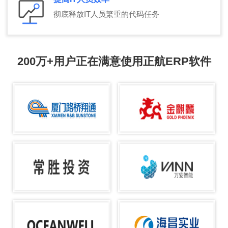
彻底释放IT人员繁重的代码任务
200万+用户正在满意使用正航ERP软件