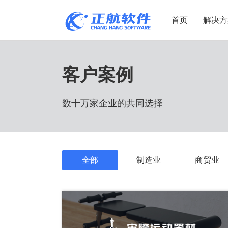
首页
解决方
制造业
制造业
贸易
客户案例
机电设备
设备制造
电子贸易
数十万家企业的共同选择
非标自动化
元器件贸易
机械制造
家用电器
贸易行业
电子制造
大宗贸易
装备制造
IC贸易行业
全部
制造业
商贸业
机械行业
项目型接单
五金行业
批发类销售
PCB行业
工贸一体型