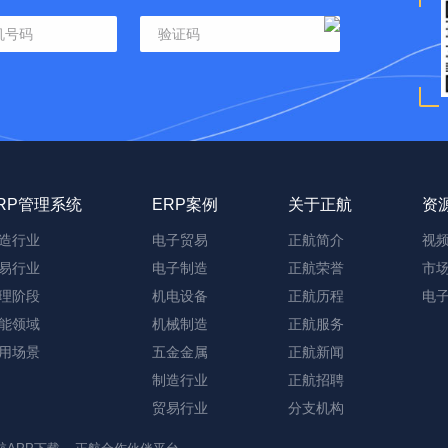
RP管理系统
ERP案例
关于正航
资
造行业
电子贸易
正航简介
视
易行业
电子制造
正航荣誉
市
理阶段
机电设备
正航历程
电
能领域
机械制造
正航服务
用场景
五金金属
正航新闻
制造行业
正航招聘
贸易行业
分支机构