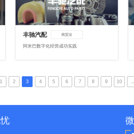
丰驰汽配
商贸业
阿米巴数字化经营成功实践
1
2
3
4
5
6
7
8
9
10
..
无忧