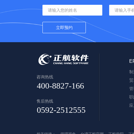
E
制
咨询热线
贸
管
职
售后热线
应