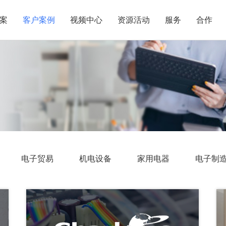
案
客户案例
视频中心
资源活动
服务
合作
管理热点
服务体系
商贸业
电子贸易
了解正航
业
职能管理
应用场景
市场活动
售后服务
家用电器
电子制造
正航简介
正航历
生产管理
APS排程
正航荣誉
正航文
电子书中心
仓库管理
配置BOM
五金金属
新闻动态
采购管理
管理看板
销售管理
移动报工
成本核算
智能物流
电子贸易
机电设备
家用电器
电子制
财务管理
报价接单
质量管理
交期管理
研发管理
物料齐套