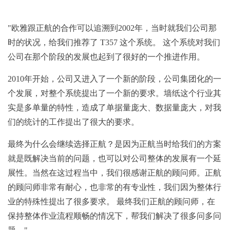
"欧雅跟正航的合作可以追溯到2002年，当时就我们公司那
时的状况，给我们推荐了 T357 这个系统。 这个系统对我们
公司在那个阶段的发展也起到了很好的一个推进作用。
2010年开始，公司又进入了一个新的阶段，公司集团化的一
个发展，对整个系统提出了一个新的要求。墙纸这个行业其
实是多单量的特性，造成了单据量庞大、数据量庞大，对我
们的统计的工作提出了很大的要求。
最终为什么会继续选择正航？是因为正航当时给我们的方案
就是既解决当前的问题，也可以对公司整体的发展有一个延
展性。当然在这过程当中，我们很感谢正航的顾问师。正航
的顾问师非常有耐心，也非常的有专业性，我们因为整体行
业的特殊性提出了很多要求。 最终我们正航的顾问师，在
保持整体作业流程顺畅的情况下，帮我们解决了很多问多问