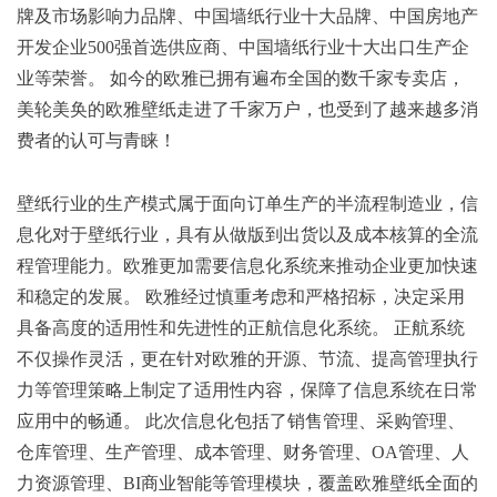
牌及市场影响力品牌、中国墙纸行业十大品牌、中国房地产
开发企业500强首选供应商、中国墙纸行业十大出口生产企
业等荣誉。 如今的欧雅已拥有遍布全国的数千家专卖店，
美轮美奂的欧雅壁纸走进了千家万户，也受到了越来越多消
费者的认可与青睐！
壁纸行业的生产模式属于面向订单生产的半流程制造业，信
息化对于壁纸行业，具有从做版到出货以及成本核算的全流
程管理能力。欧雅更加需要信息化系统来推动企业更加快速
和稳定的发展。 欧雅经过慎重考虑和严格招标，决定采用
具备高度的适用性和先进性的正航信息化系统。 正航系统
不仅操作灵活，更在针对欧雅的开源、节流、提高管理执行
力等管理策略上制定了适用性内容，保障了信息系统在日常
应用中的畅通。 此次信息化包括了销售管理、采购管理、
仓库管理、生产管理、成本管理、财务管理、OA管理、人
力资源管理、BI商业智能等管理模块，覆盖欧雅壁纸全面的