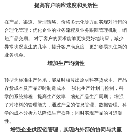
提高客户响应速度和灵活性
在产品、渠道、管理策略、价格多元化等方面实现对行销的
合理化管理；优化企业的业务流程及业务跟踪管理机制，缩
短产品交期。 对于客户的要求能够更快更好地响应，减少
异常状况发生的几率，提升客户满意度，更加容易抓住新的
业务机会。
增加生产均衡性
转型为标准生产体系，能及时核算出原材料存货成本、产品
存货成本及产品即时制造成本； 强化生产计划与控制，科
学的系统排程，提高生产效率，缩短产品生产周期； 增强
了对物料的管理能力，通过产品的信息管理、数据管理、科
学的成本分析方法降低生产损耗；同时实现产品的可追溯
性。
增强企业供应链管理，实现内外部的协同与共赢