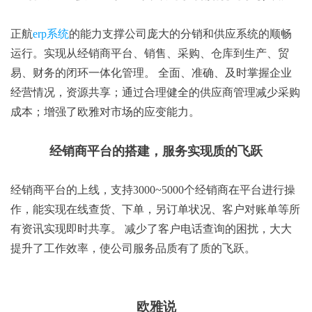
正航
erp系统
的能力支撑公司庞大的分销和供应系统的顺畅
运行。实现从经销商平台、销售、采购、仓库到生产、贸
易、财务的闭环一体化管理。 全面、准确、及时掌握企业
经营情况，资源共享；通过合理健全的供应商管理减少采购
成本；增强了欧雅对市场的应变能力。
经销商平台的搭建，服务实现质的飞跃
经销商平台的上线，支持3000~5000个经销商在平台进行操
作，能实现在线查货、下单，另订单状况、客户对账单等所
有资讯实现即时共享。 减少了客户电话查询的困扰，大大
提升了工作效率，使公司服务品质有了质的飞跃。
欧雅说