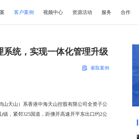
案
客户案例
视频中心
资源活动
服务
合作
管理热点
服务体系
商贸业
电子贸易
了解正航
业
职能管理
应用场景
理系统，实现一体化管理升级
市场活动
售后服务
家用电器
电子制造
正航简介
正航历
生产管理
APS排程
正航荣誉
正航文
电子书中心
仓库管理
配置BOM
五金金属
索取案例
新闻动态
采购管理
管理看板
销售管理
移动报工
成本核算
智能物流
鹤山天山）系香港中海天山控股有限公司全资子公
财务管理
报价接单
镇，紧邻325国道，距佛开高速开平东出口约2公
质量管理
交期管理
研发管理
物料齐套