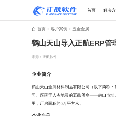
首页
解决方
首页
客户案例
五金金属
制造业
制造业
贸易
鹤山天山导入正航ERP管
机电设备
设备制造
电子贸易
非标自动化
元器件贸易
机械制造
来源：正航软件
家用电器
贸易行业
电子制造
大宗贸易
企业简介
装备制造
IC贸易行业
鹤山天山金属材料制品有限公司（以下简称：
机械行业
项目型接单
司。座落于人杰地灵的五邑侨乡——鹤山市址山
五金行业
批发类销售
里，厂房面积约6万平方米。
PCB行业
工贸一体型
企业产品