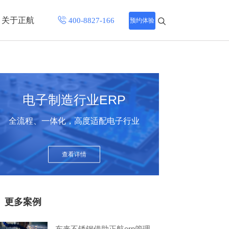
关于正航
预约体验
招聘中心
程
联系正航
电子制造行业ERP
化
全流程、一体化，高度适配电子行业
网站导航
查看详情
更多案例
东来不锈钢借助正航erp管理