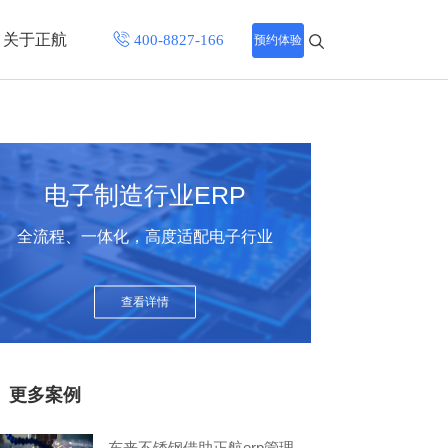
关于正航
预约体验
招聘中心
程
联系正航
电子制造行业ERP
化
全流程、一体化，高度适配电子行业
网站导航
查看详情
更多案例
东来不锈钢借助正航erp管理