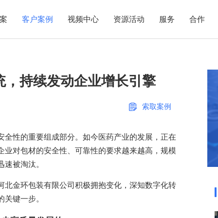
案
客户案例
视频中心
资源活动
服务
合作
管理热点
服务体系
商贸业
电子贸易
了解正航
业
职能管理
应用场景
统，持续发动企业增长引擎
市场活动
售后服务
家用电器
电子制造
正航简介
正航历
生产管理
APS排程
正航荣誉
正航文
电子书中心
仓库管理
配置BOM
五金金属
索取案例
新闻动态
采购管理
管理看板
销售管理
移动报工
安全性的重要组成部分。如今医药产业的发展，正在
企业对包材的安全性、可靠性的要求越来越高，规模
成本核算
智能物流
迅速被淘汰。
财务管理
报价接单
河北金环包装有限公司积极拥抱变化，深知数字化转
质量管理
交期管理
的关键一步。
研发管理
物料齐套