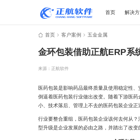
首页
解决方
首页
客户案例
五金金属
制造业
制造业
贸易
金环包装借助正航ERP系
机电设备
设备制造
电子贸易
非标自动化
元器件贸易
机械制造
来源：正航软件
家用电器
贸易行业
电子制造
大宗贸易
医药包装是影响药品最终质量及使用稳定性、
倒逼着医药包装行业做出改变。随着下游医药
装备制造
IC贸易行业
小、技术落后、管理上不去的医药包装企业正
机械行业
项目型接单
行业要整合重组，医药包装企业该何去何从？
五金行业
批发类销售
型升级是企业发展的必由之路，并踏出了改变
PCB行业
工贸一体型