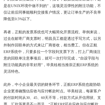
是在UNIX环境中做不到的”，这项灵活弹性的附注功能，不
仅让前后同事能顺利交接客户情况，更让订单生产的不良率
降低至0.5%以下。
再者，正航的发票系统也可大幅简化开票流程。举例来说，
过去在邮寄厂商支票时，明昌员工都是透过手写方式，以另
外制作回联单的方式来让厂商签收，相当费工。但在正航
ERP系统中，只要多拉一个字段到支票下方，打上厂商须注
意的回联单注意事项后，就可一次打印完成，“自设字段与
附注功能真的非常好用”，毕美桂相当推崇正航ERP系统的
灵活特色。
此外，中小企业最关切的财务环节，正航ERP系统也能协助
企业更准确预估应收与应付帐款时点。毕美桂说，每家客户
的付款时间从30、45、60天不等，付款方式从开信用状、支
票、汇款等更是不一而足，“正航ERP可在应收与应付帐款