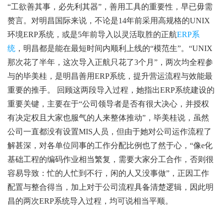
“工欲善其事，必先利其器”，善用工具的重要性，早已毋需
赘言。对明昌国际来说，不论是14年前采用高规格的UNIX
环境ERP系统，或是5年前导入以灵活取胜的正航
ERP系
统
，明昌都是能在最短时间内顺利上线的“模范生”。“UNIX
那次花了半年，这次导入正航只花了3个月”，两次均全程参
与的毕美桂，是明昌善用ERP系统，提升营运流程与效能最
重要的推手。 回顾这两段导入过程，她指出ERP系统建设的
重要关键，主要在于“公司领导者是否有很大决心，并授权
有决定权且大家也服气的人来整体推动”，毕美桂说，虽然
公司一直都没有设置MIS人员，但由于她对公司运作流程了
解甚深，对各单位同事的工作分配比例也了然于心，“像e化
基础工程的编码作业相当繁复，需要大家分工合作，否则很
容易导致：忙的人忙到不行，闲的人又没事做”，正因工作
配置与整合得当，加上对于公司流程具备清楚逻辑，因此明
昌的两次ERP系统导入过程，均可说相当平顺。