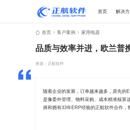
首页
解决方
首页
客户案例
家用电器
制造业
制造业
贸易
品质与效率并进，欧兰普
机电设备
设备制造
电子贸易
非标自动化
元器件贸易
机械制造
来源：正航软件
家用电器
贸易行业
电子制造
大宗贸易
装备制造
IC贸易行业
随着企业的发展，订单越来越多，原先的E
是像委外管理、物料采购、成本精准核算
机械行业
项目型接单
择和拥有33年ERP经验的正航软件合作，
五金行业
批发类销售
PCB行业
工贸一体型