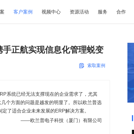
案
客户案例
视频中心
资源活动
服务
合作
管理热点
服务体系
商贸业
电子贸易
了解正航
业
职能管理
应用场景
携手正航实现信息化管理蜕变
市场活动
售后服务
家用电器
电子制造
正航简介
正航历
生产管理
APS排程
正航荣誉
正航文
电子书中心
仓库管理
配置BOM
五金金属
索取案例
新闻动态
采购管理
管理看板
销售管理
移动报工
成本核算
智能物流
RP系统已经无法支撑现在的企业需求了，尤其
这几个方面的问题是越发的明显了。所以欧兰普选
财务管理
报价接单
制定了适合企业未来发展的ERP解决方案。
质量管理
交期管理
——欧兰普电子科技（厦门）有限公司
研发管理
物料齐套