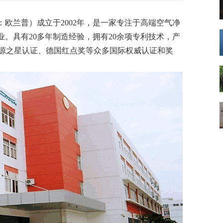
数字车间
数据可视化
易
进销存管理
替代料管理
：
欧兰普
）成立于2002年，是一家专注于高端空气净
。具有20多年制造经验，拥有20余项专利技术，产
查看更多>
查看更多>
能源之星认证、德国红点奖等众多国际权威认证和奖