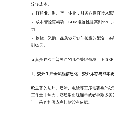
流转成本。
.
打通业、财、产一体化，财务数据直接来源
.
成本管控更精确，BOM准确性提高到95%
力
.
物控、采购、品质做好缺件检查的配合，实
到65天。
尤其是在
欧兰普
关注的几个关键领域，正航E
1、委外生产
全流程
信息化
，
委外
库存
与
成本
欧兰普
的贴片、喷涂、电镀等工序需要委外处
工作量非常大，还经常出现漏单或者导致多买
计，采购和供应商扣款没有依据。