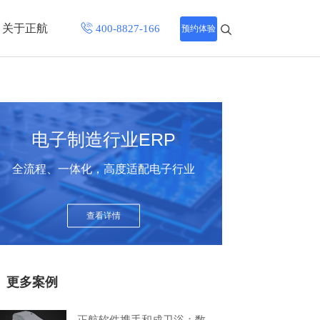
关于正航
预约体验
招聘中心
程
联系正航
电子制造行业ERP
化
全流程、一体化，高度适配电子行业
网站导航
查看详情
更多案例
正航软件携手和成卫浴：数