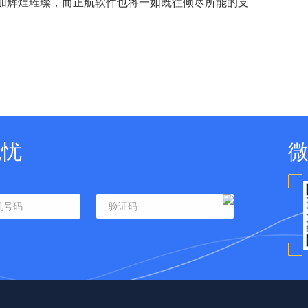
加辉煌璀璨，而正航软件也将一如既往倾尽所能的支
无忧