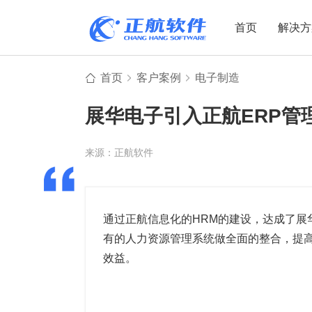
首页
解决方
首页
客户案例
电子制造
制造业
制造业
贸易
展华电子引入正航ERP管
机电设备
设备制造
电子贸易
非标自动化
元器件贸易
机械制造
来源：正航软件
家用电器
贸易行业
电子制造
大宗贸易
装备制造
IC贸易行业
通过正航信息化的HRM的建设，达成了展
有的人力资源管理系统做全面的整合，提
机械行业
项目型接单
效益。
五金行业
批发类销售
PCB行业
工贸一体型