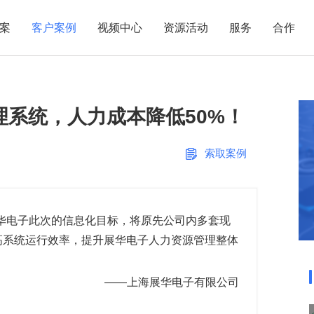
案
客户案例
视频中心
资源活动
服务
合作
管理热点
服务体系
商贸业
电子贸易
了解正航
业
职能管理
应用场景
理系统，人力成本降低50%！
市场活动
售后服务
家用电器
电子制造
正航简介
正航历
生产管理
APS排程
正航荣誉
正航文
电子书中心
仓库管理
配置BOM
五金金属
索取案例
新闻动态
采购管理
管理看板
销售管理
移动报工
成本核算
智能物流
华电子此次的信息化目标，将原先公司内多套现
高系统运行效率，提升展华电子人力资源管理整体
财务管理
报价接单
质量管理
交期管理
——上海展华电子有限公司
研发管理
物料齐套