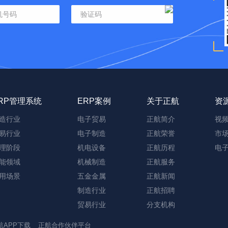
RP管理系统
ERP案例
关于正航
资
造行业
电子贸易
正航简介
视
易行业
电子制造
正航荣誉
市
理阶段
机电设备
正航历程
电
能领域
机械制造
正航服务
用场景
五金金属
正航新闻
制造行业
正航招聘
贸易行业
分支机构
航APP下载
正航合作伙伴平台