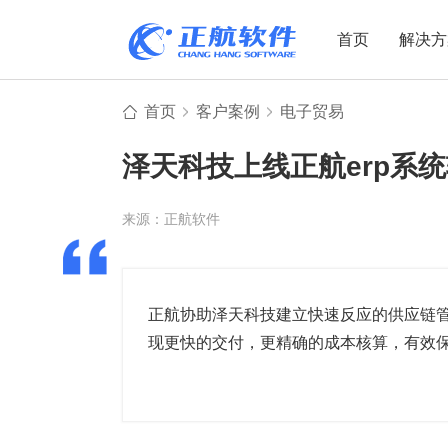
首页
解决方
首页
客户案例
电子贸易
制造业
制造业
贸易
泽天科技上线正航erp系
机电设备
设备制造
电子贸易
非标自动化
元器件贸易
机械制造
来源：正航软件
家用电器
贸易行业
电子制造
大宗贸易
装备制造
IC贸易行业
正航协助泽天科技建立快速反应的供应链
现更快的交付，更精确的成本核算，有效
机械行业
项目型接单
五金行业
批发类销售
PCB行业
工贸一体型