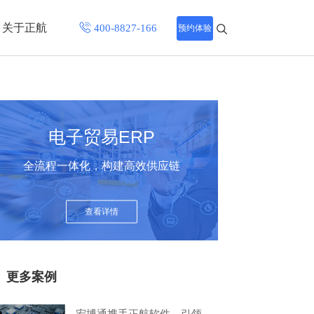
关于正航
预约体验
招聘中心
程
联系正航
电子贸易ERP
化
全流程一体化，构建高效供应链
网站导航
查看详情
更多案例
宏博通携手正航软件，引领