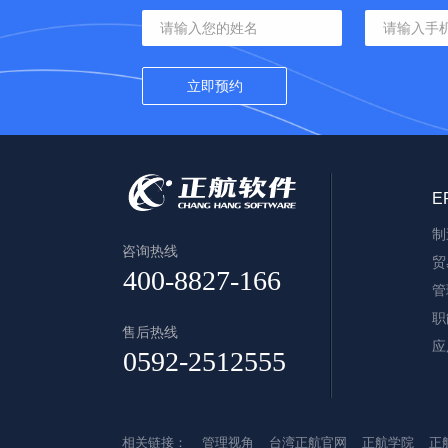
E
制
咨询热线
贸
管
职
售后热线
应
相关链接：
管理视角
台湾正航官网
正航学院
正