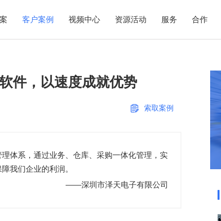
案
客户案例
视频中心
资源活动
服务
合作
管理热点
服务体系
商贸业
电子贸易
了解正航
业
职能管理
应用场景
统软件，以速度成就优势
市场活动
售后服务
家用电器
电子制造
正航简介
正航历
生产管理
APS排程
正航荣誉
正航文
电子书中心
仓库管理
配置BOM
五金金属
索取案例
新闻动态
采购管理
管理看板
销售管理
移动报工
成本核算
智能物流
管理体系，通过业务、仓库、采购一体化管理，实
保障我们企业的利润。
财务管理
报价接单
——深圳市泽天电子有限公司
质量管理
交期管理
研发管理
物料齐套