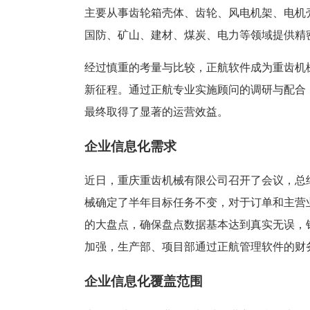
塑胶加工
整合型贸易
主要从事齿轮箱壳体、齿轮、风电机架、电机
智能制造
工业设备贸
国防、矿山、建材、煤炭、电力等领域提供精
查看更多>
查看更多>
经过慎重的考量与比较，正航软件成为重齿机
新征程。通过正航专业实施顾问的调研与配合
最终取得了显著的运营效益。
企业信息化需求
近日，重庆重齿机械有限公司召开了会议，总
械确定了半年目标任务不变，对于订单和主营
的大盘点，确保盘点数据基本达到真实无误，
加强，生产部、项目部通过正航管理软件的财
企业信息化覆盖范围