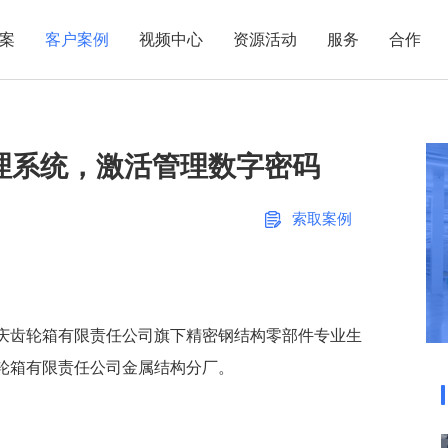
案
客户案例
视频中心
资源活动
服务
合作
管理热点
服务体系
商贸业
电子贸易
了解正航
业
职能管理
应用场景
理系统，激活管理数字密码
市场活动
售后服务
家用电器
电子制造
正航简介
正航历
生产管理
APS排程
正航荣誉
正航文
电子书中心
仓库管理
配置BOM
五金金属
索取案例
新闻动态
采购管理
管理看板
销售管理
移动报工
成本核算
智能物流
庆齿轮箱有限责任公司旗下精密钢结构零部件专业生
财务管理
报价接单
齿轮箱有限责任公司金属结构分厂。
质量管理
交期管理
研发管理
物料齐套