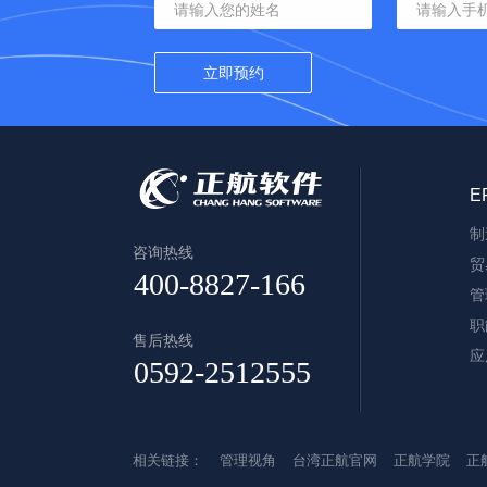
E
制
咨询热线
贸
管
职
售后热线
应
相关链接：
管理视角
台湾正航官网
正航学院
正