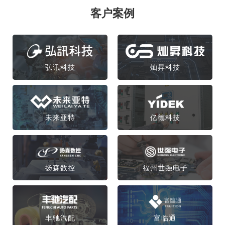
客户案例
弘讯科技
灿昇科技
未来亚特
亿德科技
扬森数控
福州世强电子
丰驰汽配
富临通