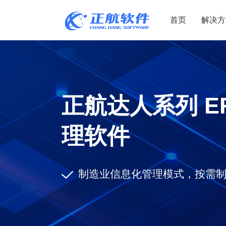
首页
解决方
制造业
制造业
贸易
机电设备
设备制造
电子贸易
正航达人系列 E
非标自动化
元器件贸易
机械制造
家用电器
贸易行业
理软件
电子制造
大宗贸易
装备制造
IC贸易行业
制造业信息化管理模式，按需
机械行业
项目型接单
五金行业
批发类销售
PCB行业
工贸一体型