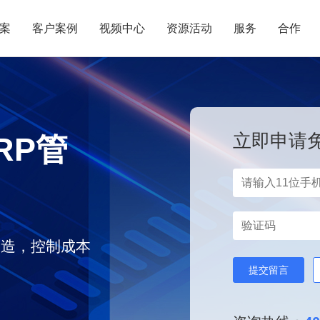
案
客户案例
视频中心
资源活动
服务
合作
管理热点
服务体系
商贸业
电子贸易
了解正航
业
职能管理
应用场景
市场活动
售后服务
家用电器
电子制造
正航简介
正航历
生产管理
APS排程
立即申请
RP管
正航荣誉
正航文
电子书中心
仓库管理
配置BOM
五金金属
新闻动态
采购管理
管理看板
销售管理
移动报工
成本核算
智能物流
制造，控制成本
财务管理
报价接单
质量管理
交期管理
研发管理
物料齐套