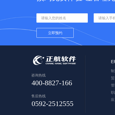
E
制
咨询热线
贸
管
职
售后热线
应