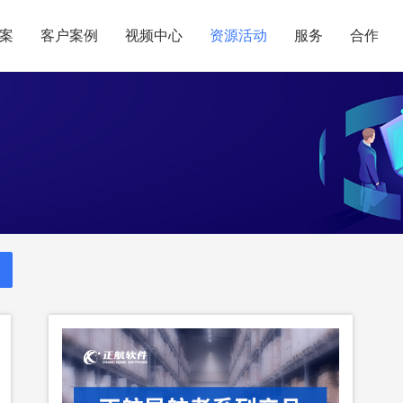
案
客户案例
视频中心
资源活动
服务
合作
管理热点
服务体系
商贸业
电子贸易
了解正航
业
职能管理
应用场景
市场活动
售后服务
家用电器
电子制造
正航简介
正航历
生产管理
APS排程
正航荣誉
正航文
电子书中心
仓库管理
配置BOM
五金金属
新闻动态
采购管理
管理看板
销售管理
移动报工
成本核算
智能物流
财务管理
报价接单
质量管理
交期管理
研发管理
物料齐套