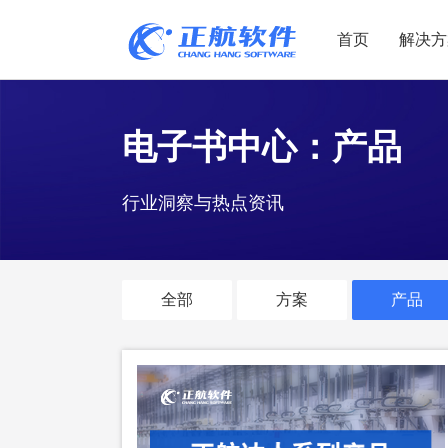
首页
解决方
制造业
制造业
贸易
电子书中心：产品
机电设备
设备制造
电子贸易
行业洞察与热点资讯
非标自动化
元器件贸易
机械制造
家用电器
贸易行业
电子制造
大宗贸易
全部
方案
产品
装备制造
IC贸易行业
机械行业
项目型接单
五金行业
批发类销售
PCB行业
工贸一体型