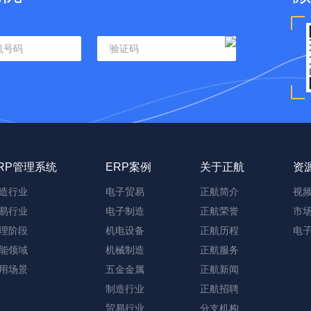
RP管理系统
ERP案例
关于正航
资
造行业
电子贸易
正航简介
视
易行业
电子制造
正航荣誉
市
理阶段
机电设备
正航历程
电
能领域
机械制造
正航服务
用场景
五金金属
正航新闻
制造行业
正航招聘
贸易行业
分支机构