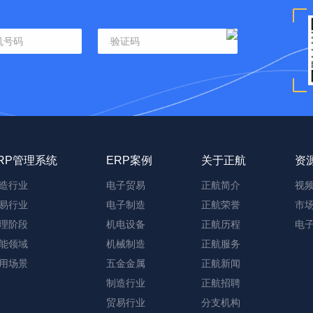
RP管理系统
ERP案例
关于正航
资
造行业
电子贸易
正航简介
视
易行业
电子制造
正航荣誉
市
理阶段
机电设备
正航历程
电
能领域
机械制造
正航服务
用场景
五金金属
正航新闻
制造行业
正航招聘
贸易行业
分支机构