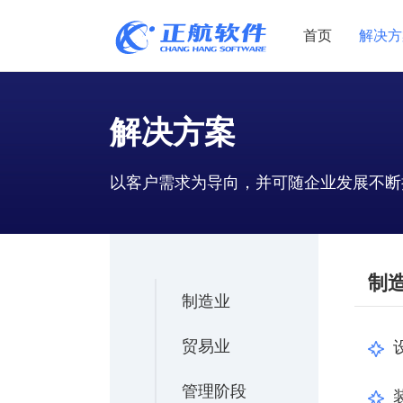
首页
解决方
制造业
制造业
贸易
解决方案
机电设备
设备制造
电子贸易
以客户需求为导向，并可随企业发展不断
非标自动化
元器件贸易
机械制造
家用电器
贸易行业
电子制造
大宗贸易
制
装备制造
IC贸易行业
制造业
机械行业
项目型接单
五金行业
批发类销售
贸易业
PCB行业
工贸一体型
管理阶段