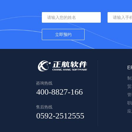
E
制
咨询热线
贸
管
职
售后热线
应