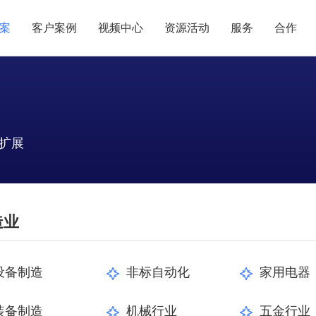
案
客户案例
视频中心
资源活动
服务
合作
管理热点
服务体系
商贸业
电子贸易
了解正航
业
职能管理
应用场景
市场活动
售后服务
家用电器
电子制造
正航简介
正航历
生产管理
APS排程
扩展
正航荣誉
正航文
电子书中心
仓库管理
配置BOM
五金金属
新闻动态
采购管理
管理看板
销售管理
移动报工
造业
成本核算
智能物流
财务管理
报价接单
质量管理
交期管理
设备制造
非标自动化
家用电器
研发管理
物料齐套
装备制造
机械行业
五金行业