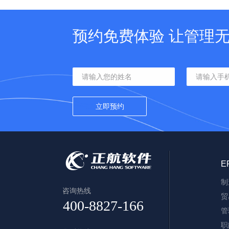
预约免费体验 让管理
E
制
咨询热线
贸
管
职