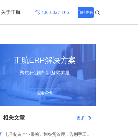
关于正航
预约体验
招聘中心
程
联系正航
正航ERP解决方案
化
聚焦行业特性 因需扩展
网站导航
查看详情
相关文章
更多
电子制造企业采购计划备货管理：告别手工报表，正航ERP智能备货驱动精准采购