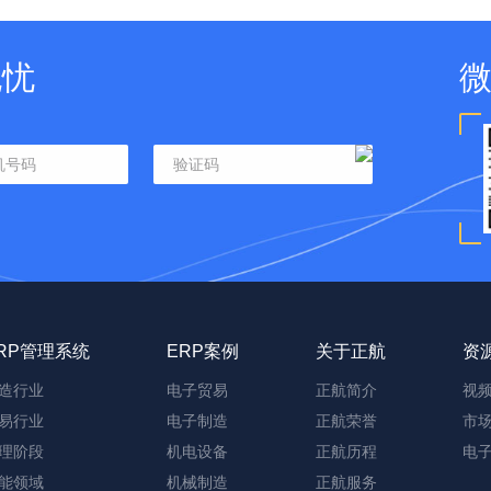
无忧
RP管理系统
ERP案例
关于正航
资
造行业
电子贸易
正航简介
视
易行业
电子制造
正航荣誉
市
理阶段
机电设备
正航历程
电
能领域
机械制造
正航服务