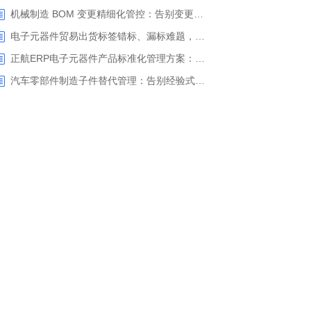
机械制造 BOM 变更精细化管控：告别变更信息脱节，正航 ERP 助力企业实现变更闭环管控
电子元器件贸易出货标签错标、漏标难题，正航ERP实现多客户定制标签一键智能打印
正航ERP电子元器件产品标准化管理方案：告别一物多码，一键生成规范型号
汽车零部件制造子件替代管理：告别经验式用料，正航 ERP 实现物料替代全流程闭环管控