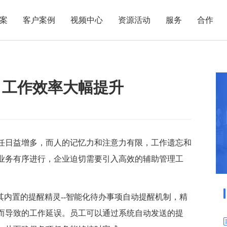
案
客户案例
视频中心
资源活动
服务
合作
管理热点
服务体系
商贸业
电子贸易
了解正航
业
职能管理
应用场景
，工作效率大幅提升
市场活动
售后服务
家用电器
电子制造
正航简介
正航历
生产管理
APS排程
正航荣誉
正航文
电子书中心
仓库管理
配置BOM
五金金属
新闻动态
采购管理
管理看板
销售管理
移动报工
任日益增多，而人的记忆力和注意力有限，工作遗忘和
业务有序进行，企业迫切需要引入高效的辅助管理工
成本核算
智能物流
财务管理
报价接单
质量管理
交期管理
其内置的提醒精灵--智能化待办事项自动提醒机制，精
研发管理
物料齐套
而导致的工作延误。员工可以通过系统自动发送的提