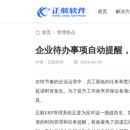
首页
解决方
首页
管理热点
制造业
制造业
贸易
企业待办事项自动提醒
机电设备
设备制造
电子贸易
非标自动化
元器件贸易
机械制造
作者：正航软件
2024-04-08
家用电器
贸易行业
电子制造
大宗贸易
在快节奏的企业运营中，员工面临的任务和责
延误时有发生。为了提升工作效率并保证各项
装备制造
IC贸易行业
具。
机械行业
项目型接单
五金行业
批发类销售
正航ERP管理系统正是为应对这一挑战而生。
PCB行业
工贸一体型
准的时间管理和任务提醒，有效避免了因遗忘