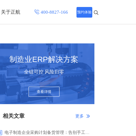
关于正航
预约体验
招聘中心
程
联系正航
制造业ERP解决方案
化
全链可控 风险归零
网站导航
查看详情
相关文章
更多
电子制造企业采购计划备货管理：告别手工报表，正航ERP智能备货驱动精准采购