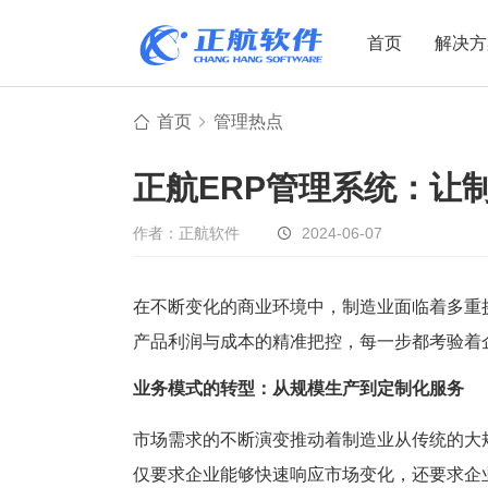
首页
解决方
首页
管理热点
制造业
制造业
贸易
正航ERP管理系统：让
机电设备
设备制造
电子贸易
非标自动化
元器件贸易
机械制造
作者：正航软件
2024-06-07
家用电器
贸易行业
电子制造
大宗贸易
在不断变化的商业环境中，制造业面临着多重
产品利润与成本的精准把控，每一步都考验着
装备制造
IC贸易行业
机械行业
项目型接单
业务模式的转型：从规模生产到定制化服务
五金行业
批发类销售
市场需求的不断演变推动着制造业从传统的大
PCB行业
工贸一体型
仅要求企业能够快速响应市场变化，还要求企