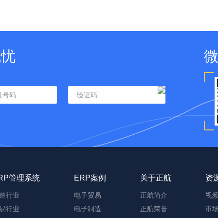
无忧
RP管理系统
ERP案例
关于正航
资
造行业
电子贸易
正航简介
视
易行业
电子制造
正航荣誉
市