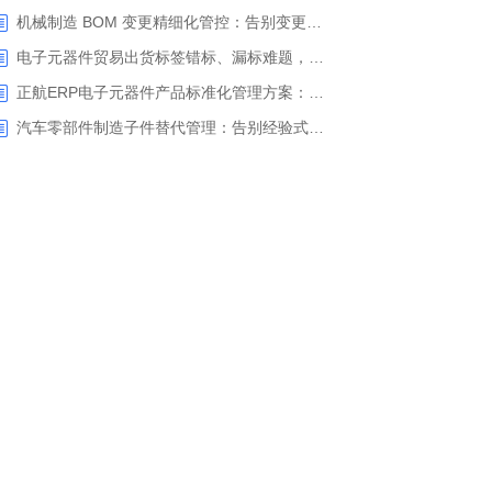
机械制造 BOM 变更精细化管控：告别变更信息脱节，正航 ERP 助力企业实现变更闭环管控
电子元器件贸易出货标签错标、漏标难题，正航ERP实现多客户定制标签一键智能打印
正航ERP电子元器件产品标准化管理方案：告别一物多码，一键生成规范型号
汽车零部件制造子件替代管理：告别经验式用料，正航 ERP 实现物料替代全流程闭环管控