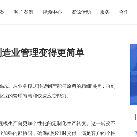
案
客户案例
视频中心
资源活动
服务
合作
管理热点
服务体系
商贸业
电子贸易
了解正航
业
职能管理
应用场景
制造业管理变得更简单
市场活动
售后服务
家用电器
电子制造
正航简介
正航历
生产管理
APS排程
正航荣誉
正航文
电子书中心
仓库管理
配置BOM
五金金属
新闻动态
采购管理
管理看板
销售管理
移动报工
挑战。从业务模式转型到产能与原料的精细调控，再到
企业的管理智慧和快速应变能力。
成本核算
智能物流
财务管理
报价接单
质量管理
交期管理
规模生产向更加个性化的定制化生产转变。这一转变不
研发管理
物料齐套
业加强内部协同，确保能够准时交付，满足客户的个性