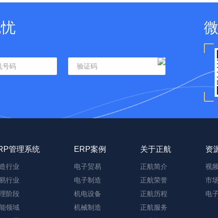
无忧
RP管理系统
ERP案例
关于正航
资
造行业
电子贸易
正航简介
视
易行业
电子制造
正航荣誉
市
理阶段
机电设备
正航历程
电
能领域
机械制造
正航服务