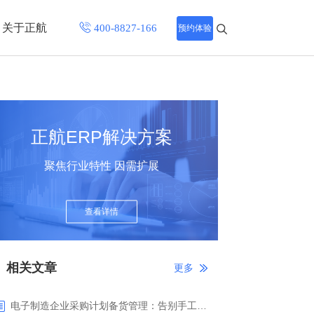
关于正航
预约体验
招聘中心
程
联系正航
正航ERP解决方案
化
聚焦行业特性 因需扩展
网站导航
查看详情
相关文章
更多
电子制造企业采购计划备货管理：告别手工报表，正航ERP智能备货驱动精准采购