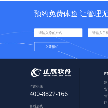
预约免费体验 让管理
E
制
咨询热线
贸
管
职
售后热线