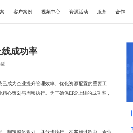
案
客户案例
视频中心
资源活动
服务
合作
管理热点
服务体系
商贸业
电子贸易
了解正航
业
职能管理
应用场景
上线成功率
市场活动
售后服务
家用电器
电子制造
正航简介
正航历
生产管理
APS排程
正航荣誉
正航文
电子书中心
仓库管理
配置BOM
五金金属
选型
新闻动态
采购管理
管理看板
销售管理
移动报工
系统已成为企业提升管理效率、优化资源配置的重要工
业精心策划与周密执行。为了确保ERP上线的成功率，
成本核算
智能物流
财务管理
报价接单
质量管理
交期管理
研发管理
物料齐套
出发，制定整体规划，并分步执行。在实施过程中，企业