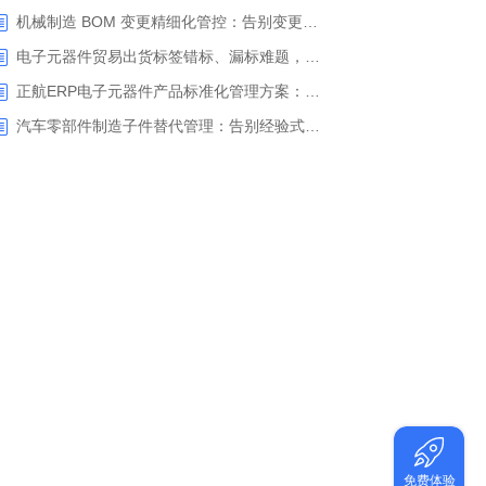
机械制造 BOM 变更精细化管控：告别变更信息脱节，正航 ERP 助力企业实现变更闭环管控
电子元器件贸易出货标签错标、漏标难题，正航ERP实现多客户定制标签一键智能打印
正航ERP电子元器件产品标准化管理方案：告别一物多码，一键生成规范型号
汽车零部件制造子件替代管理：告别经验式用料，正航 ERP 实现物料替代全流程闭环管控