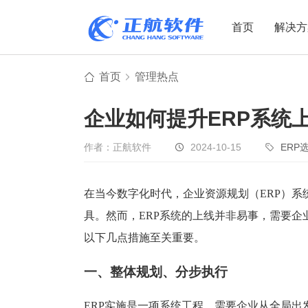
首页
解决方
首页
管理热点
制造业
制造业
贸易
企业如何提升ERP系统
机电设备
设备制造
电子贸易
非标自动化
元器件贸易
机械制造
作者：正航软件
2024-10-15
ERP
家用电器
贸易行业
电子制造
大宗贸易
在当今数字化时代，企业资源规划（ERP）
具。然而，ERP系统的上线并非易事，需要企
装备制造
IC贸易行业
以下几点措施至关重要。
机械行业
项目型接单
五金行业
批发类销售
一、整体规划、分步执行
PCB行业
工贸一体型
ERP实施是一项系统工程，需要企业从全局