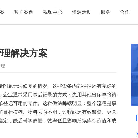
案
客户案例
视频中心
资源活动
服务
合作
管理热点
服务体系
商贸业
电子贸易
了解正航
业
职能管理
应用场景
管理解决方案
市场活动
售后服务
家用电器
电子制造
正航简介
正航历
生产管理
APS排程
正航荣誉
正航文
电子书中心
仓库管理
配置BOM
五金金属
管理
新闻动态
采购管理
管理看板
量问题无法修复的情况。这些设备内部往往还有完好的
销售管理
移动报工
，企业通常采用事后记录的方式：先用其他出库单将待
成本核算
智能物流
单登记可用的零件。这种做法弊端明显：整个流程是事
财务管理
报价接单
解目标模糊、物料去向不明，过程缺乏有效监督。更关
质量管理
交期管理
指定，缺乏科学依据，效率低且影响后续库存价值和成
研发管理
物料齐套