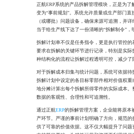
塑胶加工
整合型贸易
正航ERP系统的产品拆解管理模块，正是为了
智能制造
工业设备贸
变为“事前规划”。系统允许质量或生产部门
（或哪批）问题设备，确保来源可追溯，并详
查看更多>
查看更多>
当于给生产线下达了一份清晰的“拆解制令”，
拆解计划单不仅是任务指令，更是执行管控的
要求在拆解的关键环节进行记录，特别是实际
种结构化的流程让拆解过程透明可控，减少了
对于拆解成本归集与统计问题，系统可依据待
拆解计划中设定的各目标零部件相对价值权重
地分摊计算出每个拆解所得零件的实际成本。
数据的客观性、合理性和可追溯性。
通过正航
ERP
的拆解管理方案，企业能将原本
产环节。严谨的事前计划明确了方向，规范的
供了可靠的价值依据。这不仅大幅提升了问题