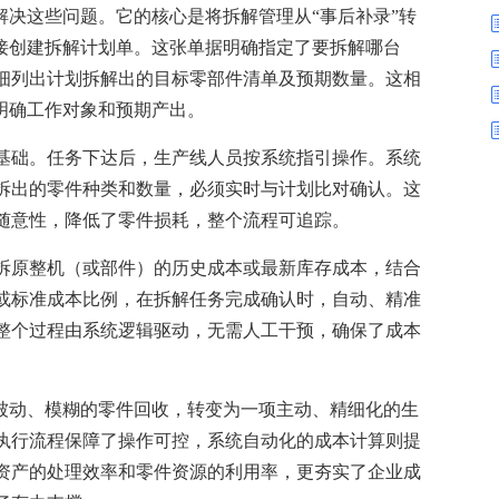
数字车间
数据可视化
解决这些问题。它的核心是将拆解管理从“事后补录”转
易
进销存管理
替代料管理
直接创建拆解计划单。这张单据明确指定了要拆解哪台
细列出计划拆解出的目标零部件清单及预期数量。这相
查看更多>
查看更多>
明确工作对象和预期产出。
基础。任务下达后，生产线人员按系统指引操作。系统
拆出的零件种类和数量，必须实时与计划比对确认。这
随意性，降低了零件损耗，整个流程可追踪。
拆原整机（或部件）的历史成本或最新库存成本，结合
或标准成本比例，在拆解任务完成确认时，自动、精准
整个过程由系统逻辑驱动，无需人工干预，确保了成本
被动、模糊的零件回收，转变为一项主动、精细化的生
执行流程保障了操作可控，系统自动化的成本计算则提
资产的处理效率和零件资源的利用率，更夯实了企业成