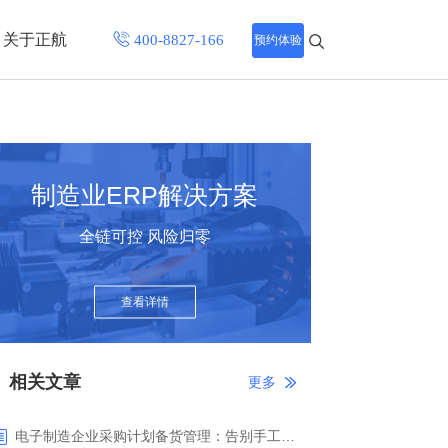
关于正航
预约体验
招聘中心
程
联系正航
制造业ERP解决方案
化
全链可控 风险归零
网站导航
查看详情
相关文章
更多
电子制造企业采购计划备货管理：告别手工报表，正航ERP智能备货驱动精准采购