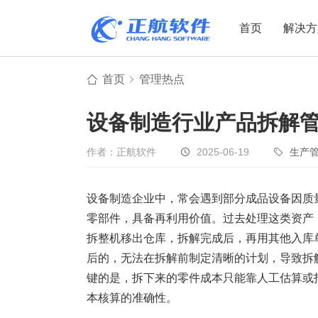
首页
解决方
首页
管理热点
制造业
制造业
贸易
设备制造行业产品拆解
机电设备
设备制造
电子贸易
非标自动化
元器件贸易
机械制造
作者：正航软件
2025-06-19
生产
家用电器
贸易行业
设备制造企业中，常会遇到部分成品设备因质
电子制造
大宗贸易
零部件，具备再利用价值。过去处理这类资产
装备制造
IC贸易行业
拆整机移出仓库，拆解完成后，再用其他入库
机械行业
项目型接单
后的，无法在拆解前制定清晰的计划，导致拆
五金行业
批发类销售
键的是，拆下来的零件成本只能靠人工估算或
PCB行业
工贸一体型
本核算的准确性。