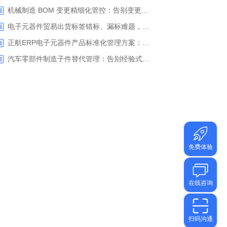
机械制造 BOM 变更精细化管控：告别变更信息脱节，正航 ERP 助力企业实现变更闭环管控
电子元器件贸易出货标签错标、漏标难题，正航ERP实现多客户定制标签一键智能打印
正航ERP电子元器件产品标准化管理方案：告别一物多码，一键生成规范型号
汽车零部件制造子件替代管理：告别经验式用料，正航 ERP 实现物料替代全流程闭环管控