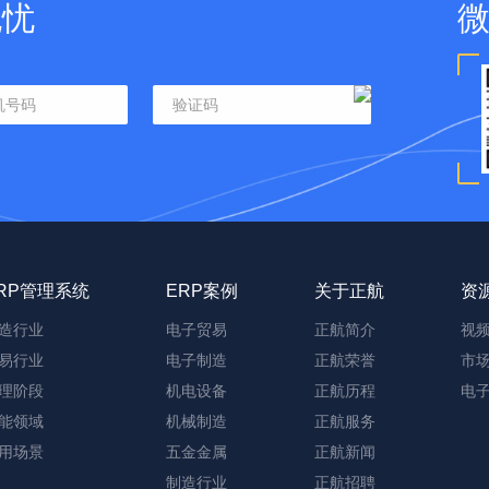
无忧
RP管理系统
ERP案例
关于正航
资
造行业
电子贸易
正航简介
视
易行业
电子制造
正航荣誉
市
理阶段
机电设备
正航历程
电
能领域
机械制造
正航服务
用场景
五金金属
正航新闻
制造行业
正航招聘