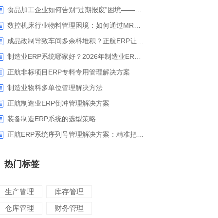
食品加工企业如何告别“过期报废”困境——正航ERP保质期管理应用解析
数控机床行业物料管理困境：如何通过MRP智能算料破解库存积压与停工待料难题？
成品改制导致车间多余料堆积？正航ERP让拆解过程不再“黑箱”
制造业ERP系统哪家好？2026年制造业ERP权威评估与选型指南
正航非标项目ERP专料专用管理解决方案
制造业物料多单位管理解决方法
正航制造业ERP倒冲管理解决方案
装备制造ERP系统的选型策略
正航ERP系统序列号管理解决方案：精准把控生产售后全流程
热门标签
生产管理
库存管理
仓库管理
财务管理