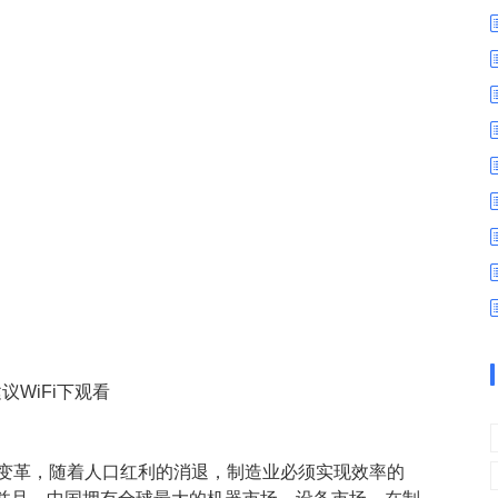
数字车间
数据可视化
易
进销存管理
替代料管理
查看更多>
查看更多>
议WiFi下观看
的变革，随着人口红利的消退，制造业必须实现效率的