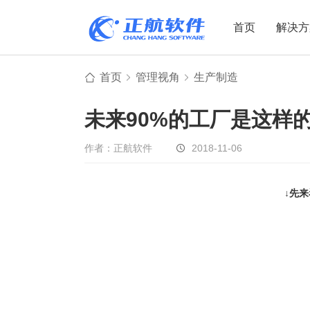
首页
解决方
首页
管理视角
生产制造
制造业
制造业
贸易
未来90%的工厂是这样
机电设备
设备制造
电子贸易
非标自动化
元器件贸易
机械制造
作者：正航软件
2018-11-06
家用电器
贸易行业
电子制造
大宗贸易
↓先
装备制造
IC贸易行业
机械行业
项目型接单
五金行业
批发类销售
PCB行业
工贸一体型