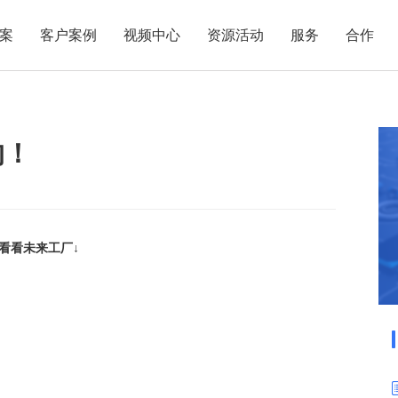
案
客户案例
视频中心
资源活动
服务
合作
管理热点
服务体系
商贸业
电子贸易
了解正航
业
职能管理
应用场景
的！
市场活动
售后服务
家用电器
电子制造
正航简介
正航历
生产管理
APS排程
正航荣誉
正航文
电子书中心
仓库管理
配置BOM
五金金属
新闻动态
采购管理
管理看板
销售管理
移动报工
来看看未来工厂↓
成本核算
智能物流
财务管理
报价接单
质量管理
交期管理
研发管理
物料齐套