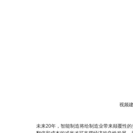
塑胶加工
整合型贸易
智能制造
工业设备贸
查看更多>
查看更多>
视频建
未来20年，智能制造将给制造业带来颠覆性