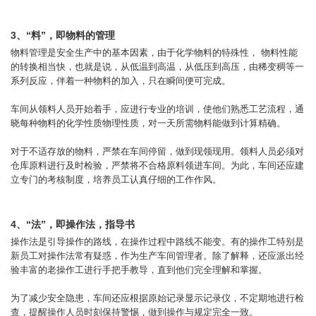
3、“料”，即物料的管理
物料管理是安全生产中的基本因素，由于化学物料的特殊性， 物料性能
的转换相当快，也就是说，从低温到高温，从低压到高压，由稀变稠等一
系列反应，伴着一种物料的加入，只在瞬间便可完成。
车间从领料人员开始着手，应进行专业的培训，使他们熟悉工艺流程，通
晓每种物料的化学性质物理性质，对一天所需物料能做到计算精确。
对于不适存放的物料，严禁在车间停留，做到现领现用。领料人员必须对
仓库原料进行及时检验，严禁将不合格原料领进车间。为此，车间还应建
立专门的考核制度，培养员工认真仔细的工作作风。
4、“法”，即操作法，指导书
操作法是引导操作的路线，在操作过程中路线不能变。有的操作工特别是
新员工对操作法常有疑惑，作为生产车间管理者。除了解释，还应派出经
验丰富的老操作工进行手把手教导，直到他们完全理解和掌握。
为了减少安全隐患，车间还应根据原始记录显示记录仪，不定期地进行检
查，提醒操作人员时刻保持警惕，做到操作与规定完全一致。