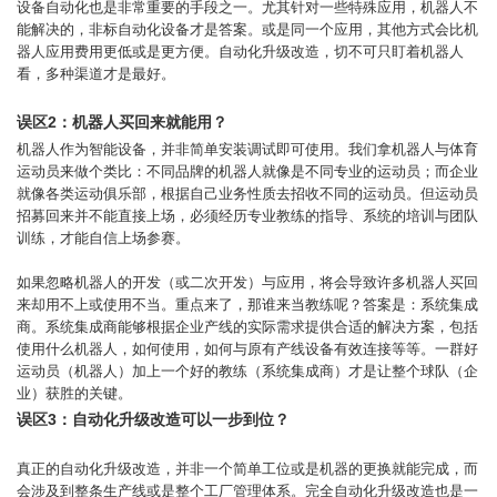
设备自动化也是非常重要的手段之一。尤其针对一些特殊应用，机器人不
能解决的，非标自动化设备才是答案。或是同一个应用，其他方式会比机
器人应用费用更低或是更方便。自动化升级改造，切不可只盯着机器人
看，多种渠道才是最好。
误区2：机器人买回来就能用？
机器人作为智能设备，并非简单安装调试即可使用。我们拿机器人与体育
运动员来做个类比：不同品牌的机器人就像是不同专业的运动员；而企业
就像各类运动俱乐部，根据自己业务性质去招收不同的运动员。但运动员
招募回来并不能直接上场，必须经历专业教练的指导、系统的培训与团队
训练，才能自信上场参赛。
如果忽略机器人的开发（或二次开发）与应用，将会导致许多机器人买回
来却用不上或使用不当。重点来了，那谁来当教练呢？答案是：系统集成
商。系统集成商能够根据企业产线的实际需求提供合适的解决方案，包括
使用什么机器人，如何使用，如何与原有产线设备有效连接等等。一群好
运动员（机器人）加上一个好的教练（系统集成商）才是让整个球队（企
业）获胜的关键。
误区3：自动化升级改造可以一步到位？
真正的自动化升级改造，并非一个简单工位或是机器的更换就能完成，而
会涉及到整条生产线或是整个工厂管理体系。完全自动化升级改造也是一