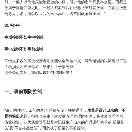
时。一般人以为他只能治轻微的小病，所以他的名气只及本乡里。而我是
治病于病情严重之时。一般人都看到我在经脉上穿针管放血、在皮肤上敷
药等大手术，所以以为我的医术高明，名气因此响遍全国。”
管理心得
事后控制不如事中控制
事中控制不如事前控制
可惜大多数的事业经营者均未能体会到这一点，等到错误的决策造成了重
大的损失才寻求弥补，结果往往于事无补。
结合公司实际，我们应该如何控制质量？
一、事前预防控制
“设计的理想，工艺的梦想”是很多设计师的通病，
质量是设计出来的，不
是检验出来的。
很多企业由于对质量管理的理解不深，将质量管理等同于
质量检验，认为质量管理就是对已经生产出来的产品进行简单的“质量把
关”及“不合格品处理”，而忽视了质量的事前控制。