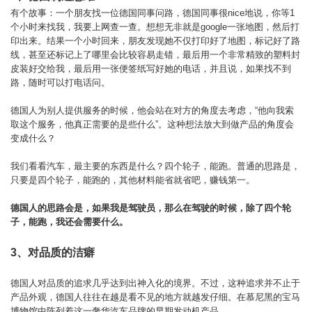
有个故事：一个朋友找一位德国同事问路，德国同事很nice地说，你等1
个小时来找我，我要上网查一查。想想无非就是google一张地图，然后打
印出来。结果一个小时回来，朋友发现她不仅打印好了地图，标记好了路
线，甚至还标记上了哪里会比较容易走错，最后用一个非常精致的塑料封
皮装好交给我，最后用一张便签纸写好她的电话，并且说，如果找不到
路，随时可以打电话问。
德国人为别人提供服务的时候，他会站在对方的角度去考虑，“他向我索
取这个服务，他真正需要的是些什么”。这种想法放大到做产品的角度会
变成什么？
我们看看汽车，最主要的东西是什么？四个轮子，能跑。普通的思路是，
只要是四个轮子，能跑的，其他材料能省就省吧，赚钱第一。
德国人的思路会是，如果我是驾驶员，那么在驾驶的时候，除了四个轮
子，能跑，我还会需要什么。
3、对品质的洁癖
德国人对品质的追求几乎达到出神入化的境界。不过，这种追求并不止于
产品外观，德国人往往在越是看不见的地方就越发仔细。在慕尼黑的宝马
博物馆中陈列着这一奢华汽车品牌的早期发动机产品。