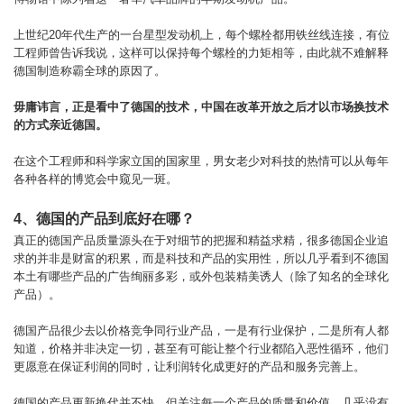
上世纪20年代生产的一台星型发动机上，每个螺栓都用铁丝线连接，有位
工程师曾告诉我说，这样可以保持每个螺栓的力矩相等，由此就不难解释
德国制造称霸全球的原因了。
毋庸讳言，正是看中了德国的技术，中国在改革开放之后才以市场换技术
的方式亲近德国。
在这个工程师和科学家立国的国家里，男女老少对科技的热情可以从每年
各种各样的博览会中窥见一斑。
4、德国的产品到底好在哪？
真正的德国产品质量源头在于对细节的把握和精益求精，很多德国企业追
求的并非是财富的积累，而是科技和产品的实用性，所以几乎看到不德国
本土有哪些产品的广告绚丽多彩，或外包装精美诱人（除了知名的全球化
产品）。
德国产品很少去以价格竞争同行业产品，一是有行业保护，二是所有人都
知道，价格并非决定一切，甚至有可能让整个行业都陷入恶性循环，他们
更愿意在保证利润的同时，让利润转化成更好的产品和服务完善上。
德国的产品更新换代并不快，但关注每一个产品的质量和价值，几乎没有