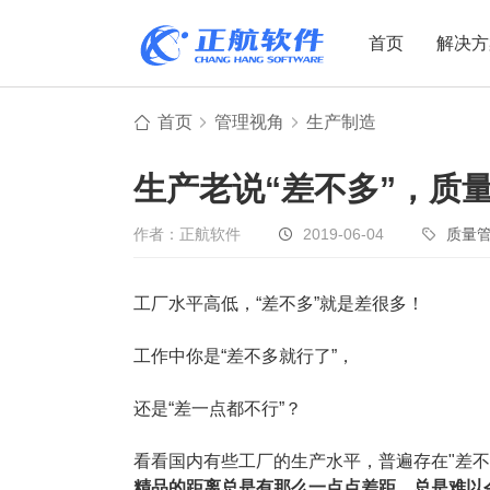
首页
解决方
首页
管理视角
生产制造
制造业
制造业
贸易
生产老说“差不多”，质量
机电设备
设备制造
电子贸易
非标自动化
元器件贸易
机械制造
作者：正航软件
2019-06-04
质量
家用电器
贸易行业
工厂水平高低，“差不多”就是差很多！
电子制造
大宗贸易
装备制造
IC贸易行业
工作中你是“差不多就行了”，
机械行业
项目型接单
还是“差一点都不行”？
五金行业
批发类销售
PCB行业
工贸一体型
看看国内有些工厂的生产水平，普遍存在"差不
精品的距离总是有那么一点点差距，总是难以