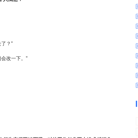
数字车间
数据可视化
易
进销存管理
替代料管理
查看更多>
查看更多>
了？”
们会改一下。”