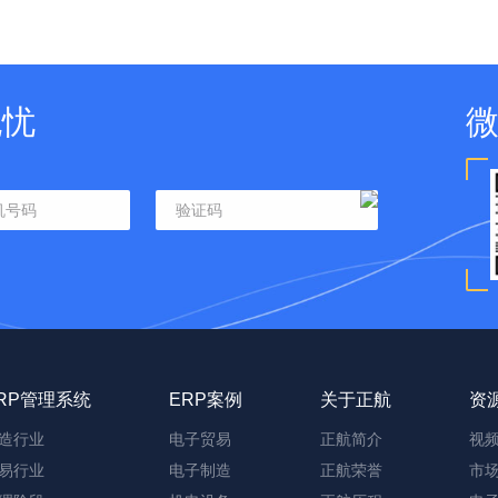
无忧
RP管理系统
ERP案例
关于正航
资
造行业
电子贸易
正航简介
视
易行业
电子制造
正航荣誉
市