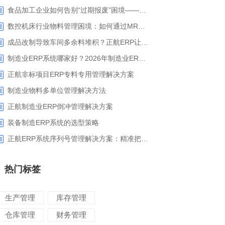
食品加工企业如何告别“过期报废”困境——正航ERP保质期管理应用解析
数控机床行业物料管理困境：如何通过MRP智能算料破解库存积压与停工待料难题？
成品改制导致车间多余料堆积？正航ERP让拆解过程不再“黑箱”
制造业ERP系统哪家好？2026年制造业ERP权威评估与选型指南
正航非标项目ERP专料专用管理解决方案
制造业物料多单位管理解决方法
正航制造业ERP倒冲管理解决方案
装备制造ERP系统的选型策略
正航ERP系统序列号管理解决方案：精准把控生产售后全流程
热门标签
生产管理
库存管理
仓库管理
财务管理