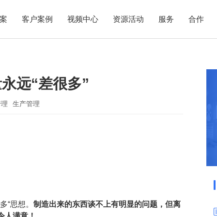
案
客户案例
视频中心
资源活动
服务
合作
管理热点
服务体系
商贸业
电子贸易
了解正航
业
职能管理
应用场景
永远“差很多”
市场活动
售后服务
家用电器
电子制造
正航简介
正航历
生产管理
APS排程
正航荣誉
正航文
电子书中心
仓库管理
配置BOM
五金金属
管理
生产管理
新闻动态
采购管理
管理看板
销售管理
移动报工
成本核算
智能物流
财务管理
报价接单
质量管理
交期管理
研发管理
物料齐套
多“思想。
制造出来的东西谈不上有明显的问题，但离
令人满意！