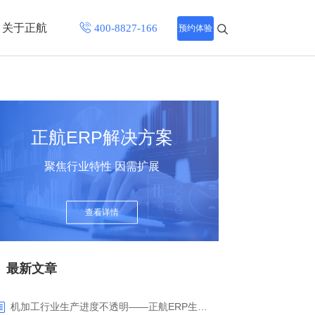
关于正航
预约体验
招聘中心
程
联系正航
正航ERP解决方案
化
聚焦行业特性 因需扩展
网站导航
查看详情
最新文章
机加工行业生产进度不透明——正航ERP生产报工与可视化解决方案