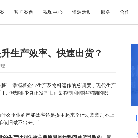
案
客户案例
视频中心
资源活动
服务
合作
管理热点
服务体系
商贸业
电子贸易
了解正航
业
职能管理
应用场景
提升生产效率、快速出货？
市场活动
售后服务
家用电器
电子制造
正航简介
正航历
生产管理
APS排程
正航荣誉
正航文
电子书中心
仓库管理
配置BOM
五金金属
管理
新闻动态
采购管理
管理看板
心脏”，掌握着企业生产及物料运作的总调度，现代生产
销售管理
移动报工
部门，但却很少真正发挥其计划控制和物料控制的职
成本核算
智能物流
财务管理
报价接单
为什么企业的产能效率还是提不起来？计划常常赶不上
质量管理
交期管理
单依旧做不出来。”
研发管理
物料齐套
业的生产计划失控主要原因是物料问题所导致的。
因