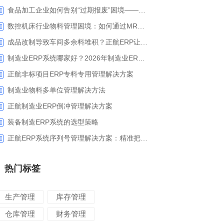
食品加工企业如何告别“过期报废”困境——正航ERP保质期管理应用解析
数控机床行业物料管理困境：如何通过MRP智能算料破解库存积压与停工待料难题？
成品改制导致车间多余料堆积？正航ERP让拆解过程不再“黑箱”
制造业ERP系统哪家好？2026年制造业ERP权威评估与选型指南
正航非标项目ERP专料专用管理解决方案
制造业物料多单位管理解决方法
正航制造业ERP倒冲管理解决方案
装备制造ERP系统的选型策略
正航ERP系统序列号管理解决方案：精准把控生产售后全流程
热门标签
生产管理
库存管理
仓库管理
财务管理