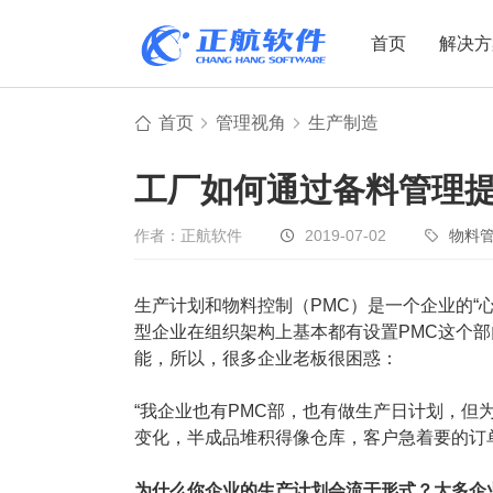
首页
解决方
首页
管理视角
生产制造
制造业
制造业
贸易
工厂如何通过备料管理
机电设备
设备制造
电子贸易
非标自动化
元器件贸易
机械制造
作者：正航软件
2019-07-02
物料
家用电器
贸易行业
生产计划和物料控制（PMC）是一个企业的“
电子制造
大宗贸易
型企业在组织架构上基本都有设置PMC这个
装备制造
IC贸易行业
能，所以，很多企业老板很困惑：
机械行业
项目型接单
“我企业也有PMC部，也有做生产日计划，但
五金行业
批发类销售
变化，半成品堆积得像仓库，客户急着要的订
PCB行业
工贸一体型
为什么你企业的生产计划会流于形式？大多企