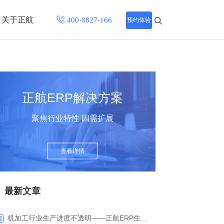
关于正航
预约体验
招聘中心
程
联系正航
正航ERP解决方案
化
聚焦行业特性 因需扩展
网站导航
查看详情
最新文章
机加工行业生产进度不透明——正航ERP生产报工与可视化解决方案