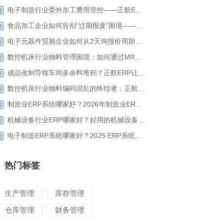
电子制造行业委外加工费用管控——正航ERP精细化成本核算解决方案
食品加工企业如何告别“过期报废”困境——正航ERP保质期管理应用解析
电子元器件贸易企业如何从2天询报价周期中解脱_正航ERP询价协同方案
数控机床行业物料管理困境：如何通过MRP智能算料破解库存积压与停工待料难题？
成品改制导致车间多余料堆积？正航ERP让拆解过程不再“黑箱”
数控机床行业物料编码混乱的终结者：正航ERP系统高级编码管理解决方案
制造业ERP系统哪家好？2026年制造业ERP权威评估与选型指南
机械设备行业ERP哪家好？好用的机械设备ERP系统推荐
电子制造ERP系统哪家好？2025 ERP系统权威盘点与选型指南
热门标签
生产管理
库存管理
仓库管理
财务管理