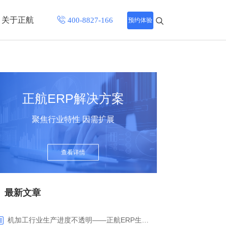
关于正航
预约体验
招聘中心
程
联系正航
正航ERP解决方案
化
聚焦行业特性 因需扩展
网站导航
查看详情
最新文章
机加工行业生产进度不透明——正航ERP生产报工与可视化解决方案