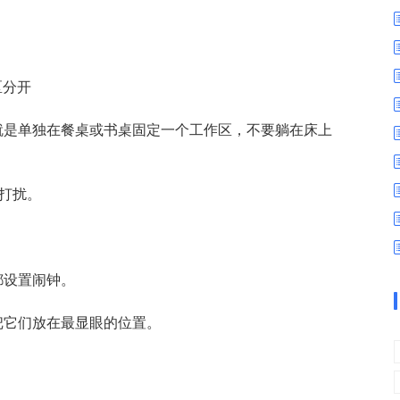
数字车间
数据可视化
易
进销存管理
替代料管理
查看更多>
查看更多>
区分开
就是单独在餐桌或书桌固定一个工作区，不要躺在床上
受打扰。
都设置闹钟。
把它们放在最显眼的位置。