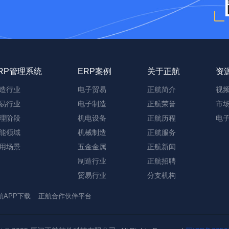
RP管理系统
ERP案例
关于正航
资
造行业
电子贸易
正航简介
视
易行业
电子制造
正航荣誉
市
理阶段
机电设备
正航历程
电
能领域
机械制造
正航服务
用场景
五金金属
正航新闻
制造行业
正航招聘
贸易行业
分支机构
航APP下载
正航合作伙伴平台