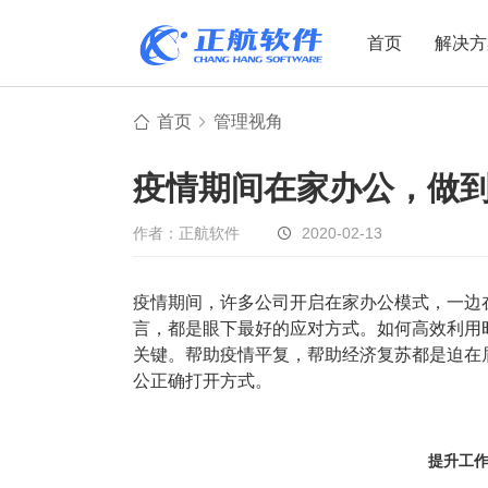
首页
解决方
首页
管理视角
制造业
制造业
贸易
疫情期间在家办公，做
机电设备
设备制造
电子贸易
非标自动化
元器件贸易
机械制造
作者：正航软件
2020-02-13
家用电器
贸易行业
疫情期间，许多公司开启在家办公模式，一边
电子制造
大宗贸易
言，都是眼下最好的应对方式。如何高效利用
装备制造
IC贸易行业
关键。帮助疫情平复，帮助经济复苏都是迫在
机械行业
项目型接单
公正确打开方式。
五金行业
批发类销售
PCB行业
工贸一体型
提升工作