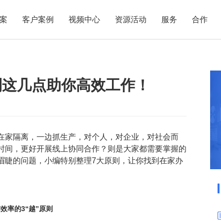
案
客户案例
视频中心
资源活动
服务
合作
管理热点
服务体系
商贸业
电子贸易
了解正航
业
职能管理
应用场景
到这几点助你高效工作！
市场活动
售后服务
家用电器
电子制造
正航简介
正航历
生产管理
APS排程
正航荣誉
正航文
电子书中心
仓库管理
配置BOM
五金金属
新闻动态
采购管理
管理看板
在家隔离，一边抓生产，对个人，对企业，对社会而
销售管理
移动报工
时间，更好开展线上协同合作？则是大家都需要掌握的
成本核算
智能物流
眉睫的问题，小编特别整理7大原则，让你找到在家办
财务管理
报价接单
质量管理
交期管理
研发管理
物料齐套
效率的3“越”原则