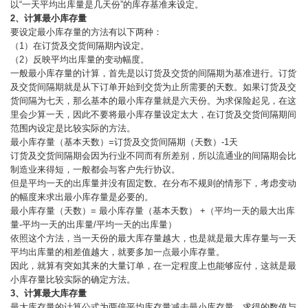
以“一天平均出库量是几天份”的库存基准来设定。
2、计算最小库存量
要设定最小库存量的方法有以下两种：
（1）在订货及交货间隔期内设定。
（2）反映平均出库量的变动幅度。
一般最小库存量的计算，首先是以订货及交货的间隔期为基准进行。订货
及交货间隔期就是从下订单开始到交货为止所需要的天数。如果订货及交
货间隔为七天，那么基本的最小库存量就是六天份。为求保险起见，在这
里会少算一天，因此不要将最小库存量设定太大，在订货及交货间隔期间
范围内设定是比较实际的方法。
最小库存量（基本天数）=订货及交货间隔期（天数）-1天
订货及交货间隔期会因为行业不同而有所差别，所以流通业的间隔期会比
制造业来得短，一般都会与客户先行协议。
但是平均一天的出库量并没有固定数。在分布不规则的情形下，考虑变动
的幅度来求出最小库存量是必要的。
最小库存量（天数）= 最小库存量（基本天数） +（平均一天的最大出库
量-平均一天的出库量/平均一天的出库量）
依照这个方法，当一天份的最大库存量越大，也是就是最大库存量与一天
平均出库量的相差值越大，就要多加一点最小库存量。
因此，就算有突如其来的大量订单，在一定程度上也能够应付，这就是最
小库存量比较实际的确定方法。
3、计算最大库存量
最大库存量的计算公式为两倍平均库存量减去最小库存量，求得的数值与