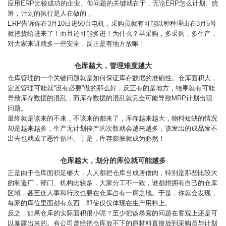
应用ERP比较成功的企业。但问题的关键就在于，无论ERP怎么计划、统
筹，计划的执行是人在做的 。
ERP告诉你在3月10日进50台电机，采购员就有可能以种种理由在3月5号
就把货给进来了！而且还可能多进！为什么？早采购，多采购，多生产，
对大家来讲就多一些安全，反正是有地方放嘛！
仓库越大，管理难度越大
仓库管理的一个关键问题就是如何保证库存数据的准确性。仓库面积大，
定置管理可能就“没有必要”做的那么好，反正有的是地方，结果就有可能
导致库存数据的混乱，而库存数据的混乱就完全可能导致MRP计划出现
问题。
最终就是该来的不来，不该来的都来了，库存越来越大，物料短缺的情况
却是越来越多，生产无计划停产的次数就会越来越多，该发出的成品发不
出去也就成了恶性循环。于是，库存膨胀就成为必然！
仓库越大，划分的库位就可能越多
正是由于仓库面积足够大，人人都把仓库当成唐僧肉，特别是那些比较大
的制造厂，部门、机构比较多，大家分工不一致，谁都想拥有自己的仓库
区域，甚至连人事和行政也要在仓库占有一席之地。于是，你就会发现，
每家的库位里面都有东西，即使仅仅体现在生产用料上。
反之，如果仓库的实际面积很小呢？至少把该暴露的问题在客观上还是可
以暴露出来的。有公司曾经把仓库放不下的原材料直接放到采购员与计划