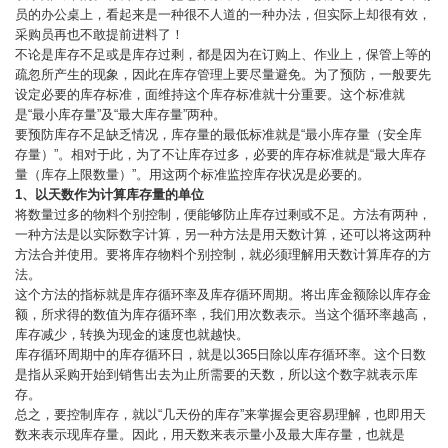
员的办公桌上，看起来是一种很不人道的一种办法，但实际上却很有效，
采购员再也不敢提前进料了！
不论是库存不足或是库存过剩，都是因为在订购上、作业上，保管上等的
疏忽所产生的现象，因此在库存管理上要尽量避免。为了预防，一般要先
设定必要的库存标准，面维持这个库存标准就十分重要。这个标准就
是“最小库存量”及“最大库存量”两种。
要预防库存不足缺乏情况，库存量的最低标准就是“最小库存量（安全库
存量）”。相对于此，为了不让库存过多，必要的库存标准就是“最大库存
量（库存上限数量）”。用这两个标准监控库存状况是必要的。
1、以天数作为计算库存量的单位
将数量过多的物料个别控制，便能够防止库存过剩或不足。方法有两种，
一种方法是以实际数字计算，另一种方法是用天数计算，还可以将这两种
方法合并使用。要将库存物料个别控制，就必须理解用天数计算库存的方
法。
这个方法的指标就是库存循环率及库存循环周期。将出库金额除以库存金
额，所求得的数值为库存循环率，我们用次数表示。当这个循环率越高，
库存减少，转换为现金的速度也就越快。
库存循环周期中的库存循环日，就是以365日除以库存循环率。这个日数
是指从采购开始到销售出去为止所需要的天数，所以这个数字就表示库
存。
总之，要控制库存，就以“几天份的库存”来掌握会更容易理解，也即用天
数来表示现库存量。因此，用天数来表示量小及最大库存量，也就是