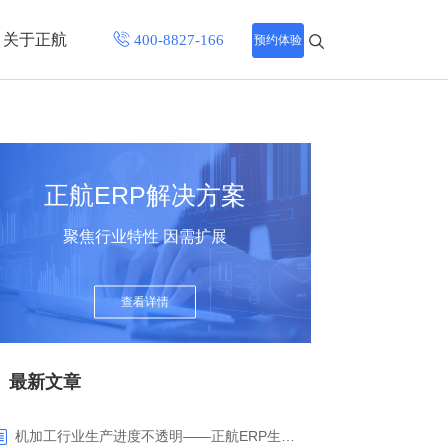
关于正航
预约体验
招聘中心
程
联系正航
正航ERP解决方案
化
聚焦行业特性 因需扩展
网站导航
查看详情
最新文章
机加工行业生产进度不透明——正航ERP生产报工与可视化解决方案