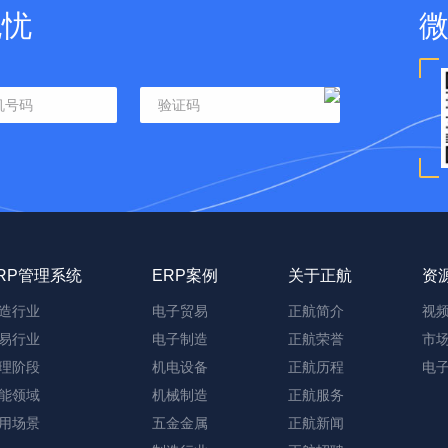
无忧
RP管理系统
ERP案例
关于正航
资
造行业
电子贸易
正航简介
视
易行业
电子制造
正航荣誉
市
理阶段
机电设备
正航历程
电
能领域
机械制造
正航服务
用场景
五金金属
正航新闻