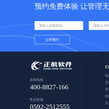
预约免费体验 让管理
E
制
咨询热线
贸
管
职
售后热线
应