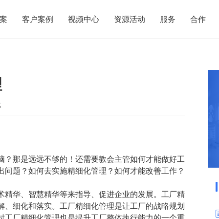
案
客户案例
视频中心
资源活动
服务
合作
管理热点
服务体系
商贸业
电子贸易
了解正航
业
职能管理
应用场景
理
市场活动
售后服务
家用电器
电子制造
正航简介
正航历
生产管理
APS排程
正航荣誉
正航文
电子书中心
仓库管理
配置BOM
五金金属
化
新闻动态
采购管理
管理看板
销售管理
移动报工
成本核算
智能物流
脑？那是远远不够的！还需要教会主管如何才能做好工
财务管理
报价接单
出问题？如何去实施精细化管理？如何才能改善工作？
质量管理
交期管理
术精华、智慧精华等来指导、促进企业的发展。工厂精
研发管理
物料齐套
解、细化和落实。工厂精细化管理是让工厂的战略规划
时工厂精细化管理也是提升工厂整体执行能力的一个重