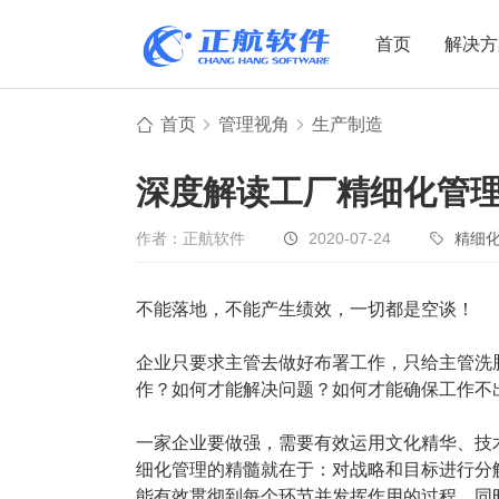
首页
解决方
首页
管理视角
生产制造
制造业
制造业
贸易
深度解读工厂精细化管
机电设备
设备制造
电子贸易
非标自动化
元器件贸易
机械制造
作者：正航软件
2020-07-24
精细
家用电器
贸易行业
不能落地，不能产生绩效，一切都是空谈！
电子制造
大宗贸易
装备制造
IC贸易行业
企业只要求主管去做好布署工作，只给主管洗
机械行业
项目型接单
作？如何才能解决问题？如何才能确保工作不
五金行业
批发类销售
一家企业要做强，需要有效运用文化精华、技
PCB行业
工贸一体型
细化管理的精髓就在于：对战略和目标进行分
能有效贯彻到每个环节并发挥作用的过程，同