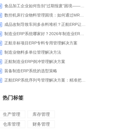
食品加工企业如何告别“过期报废”困境——正航ERP保质期管理应用解析
数控机床行业物料管理困境：如何通过MRP智能算料破解库存积压与停工待料难题？
成品改制导致车间多余料堆积？正航ERP让拆解过程不再“黑箱”
制造业ERP系统哪家好？2026年制造业ERP权威评估与选型指南
正航非标项目ERP专料专用管理解决方案
制造业物料多单位管理解决方法
正航制造业ERP倒冲管理解决方案
装备制造ERP系统的选型策略
正航ERP系统序列号管理解决方案：精准把控生产售后全流程
热门标签
生产管理
库存管理
仓库管理
财务管理