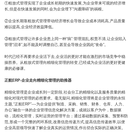
①粗放式管理实现了企业成长初期的快速发展,为企业带来可观的经济增
长,但是在快速发展的同时,会为企业埋下“沟通障碍”的祸根。
②企业长期靠粗放式管理带动经济增长会导致企业成本消耗高,产品质量
难以提高,企业经济效益降低。
③粗放式管理让许多企业患上同一种“病”:管理混乱,权责不清,让企业陷入
管理“沼泽”,如不能及时调整自己,甚至会导致企业因此“丧命”。
时代已经不再要求企业活下去,企业活的更好才能在激烈的市场竞争中稳
操胜券。从粗放式管理向精细化管理的转变,已经成为企业活的更好更健
康的必修课。
正航ERP-
企业走向精细化管理的助推器
精细化管理是企业成长到一定阶段,社会分工的精细化以及服务质量的精
细化对现代管理的必然要求。毫无疑问,精细化管理将是企业管理的永恒
主题,“正航ERP”----为企业提供“制造、采购、销售、财务、仓库、人力、
办公”融合一体的企业管理信息化解决方案，成就以客户为中，数据驱
动，流程化管理，实时运营的管理平台；通过基础数据的采集、预警和防
范,形成一个完整的闭环系统,改善信息传递方式,提高信息传递效率,以便
企业高层领导快速了解企业真实的运营情况,作出切合实际的正确决策。