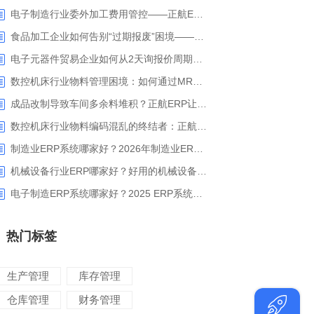
电子制造行业委外加工费用管控——正航ERP精细化成本核算解决方案
食品加工企业如何告别“过期报废”困境——正航ERP保质期管理应用解析
电子元器件贸易企业如何从2天询报价周期中解脱_正航ERP询价协同方案
数控机床行业物料管理困境：如何通过MRP智能算料破解库存积压与停工待料难题？
成品改制导致车间多余料堆积？正航ERP让拆解过程不再“黑箱”
数控机床行业物料编码混乱的终结者：正航ERP系统高级编码管理解决方案
制造业ERP系统哪家好？2026年制造业ERP权威评估与选型指南
机械设备行业ERP哪家好？好用的机械设备ERP系统推荐
电子制造ERP系统哪家好？2025 ERP系统权威盘点与选型指南
热门标签
生产管理
库存管理
仓库管理
财务管理