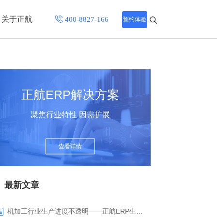
关于正航
预约体验
招聘中心
程
联系正航
正航ERP解决方案
化
聚焦行业特性 因需扩展
网站导航
查看详情
最新文章
机加工行业生产进度不透明——正航ERP生产报工与可视化解决方案