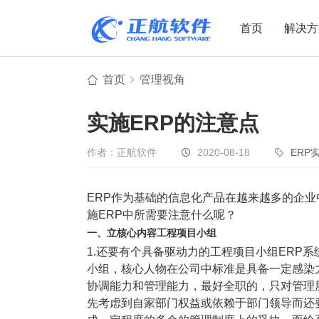
首页
解决方
首页
管理视角
制造业
制造业
贸易
实施ERP的注意点
机电设备
设备制造
电子贸易
非标自动化
元器件贸易
机械制造
作者：正航软件
2020-08-18
ERP
家用电器
贸易行业
ERP作为基础的信息化产品在越来越多的企业
电子制造
大宗贸易
施ERP中所需要注意什么呢？
装备制造
IC贸易行业
一、立核心内容工程项目小组
机械行业
项目型接单
1.还要有个具备驱动力的工程项目小组ERP
小组，核心人物在公司中标准是具备一定感染
五金行业
批发类销售
协调能力和管理能力，最好全职的，只对管理
PCB行业
工贸一体型
先考虑到自家部门权益或依赖于部门领导而还