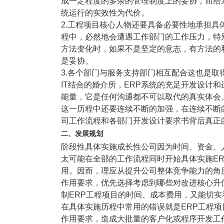
成一定程度的多余的管理制度上的妥协，而给
塑胶加工
整合型贸易
统运行的实效性为代价。
智能制造
工业设备贸
2.工程项目核心人物还要具备必要性地承担
程中，必然地会遭遇工作部门的工作压力，特
查看更多>
查看更多>
方法变化时，如果不是坚定的意志，有方法的
是妥协。
3.各个部门与服务支持部门相互配合这也是取
IT结合的婚介所，ERP系统的充足开发设计
能量，它是任何沟通都不可以取代的真实体会
这一历程中还要连续不断的加强，在连续不断
司工作流程和各部门开发设计要求书背后真正
二、发展规划
阶段性具体实施成长性公司因为时间、资金、
太可能在全部的工作流程同时开始具体实施ER
用。因而，理应从提升公司整体竞争能力的角度
作用要求，优先选择考虑到哪些对改进核心升
制ERP工程项目的时间、成本费用，又能切实
在具体实施历程中常用的错误就是ERP工程
作用要求，造成大批量的客户化或程序开发工