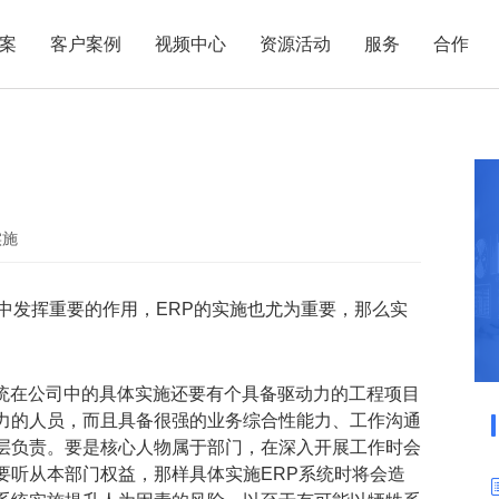
案
客户案例
视频中心
资源活动
服务
合作
管理热点
服务体系
商贸业
电子贸易
了解正航
业
职能管理
应用场景
市场活动
售后服务
家用电器
电子制造
正航简介
正航历
生产管理
APS排程
正航荣誉
正航文
电子书中心
仓库管理
配置BOM
五金金属
实施
新闻动态
采购管理
管理看板
中发挥重要的作用，ERP的实施也尤为重要，那么实
销售管理
移动报工
成本核算
智能物流
财务管理
报价接单
系统在公司中的具体实施还要有个具备驱动力的工程项目
力的人员，而且具备很强的业务综合性能力、工作沟通
质量管理
交期管理
层负责。要是核心人物属于部门，在深入开展工作时会
研发管理
物料齐套
要听从本部门权益，那样具体实施ERP系统时将会造