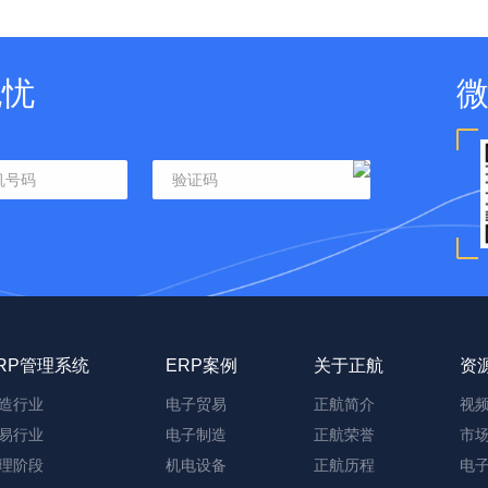
无忧
RP管理系统
ERP案例
关于正航
资
造行业
电子贸易
正航简介
视
易行业
电子制造
正航荣誉
市
理阶段
机电设备
正航历程
电