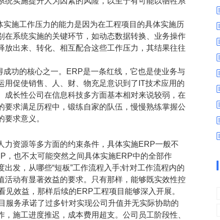
系统实施提升人为因素的风险，以至于有可能以牺牲系
数字车间
数据可视化
易
进销存管理
替代料管理
具体实施工作压力的能力是因为在工程项目的具体实施历
别在系统实施的关键环节，如动态数据转换、业务操作
查看更多>
查看更多>
释放出来、转化、相互配合这些工作压力，其结果往往
得成功的核心之一。ERP是一条红线，它也是使业务与
和运用促使销售、人、财、物充足意识到了IT技术应用的
。成长性公司在信息科技多方面基本相对来说较弱，在
的要求满足历程中，锻练自家的队伍，慢慢熟练掌握公
的要求意义。
人力资源等多方面的约束条件，具体实施ERP一般不
P，也不太可能突然之间具体实施ERP中的全部作
出发，从哪些“短板”工作流程入手;针对工作流程内的
值活动有显著效益的要求。只有那样，能够既实效性控
看见效益，那样后续的ERP工程项目能够深入开展。
项目服务承诺了过多针对实现公司升值并无实际协助的
作，施工进度推迟，成本费用超支。公司员工阶段性、