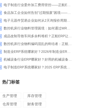
电子制造行业委外加工费用管控——正航ERP精细化成本核算解决方案
食品加工企业如何告别“过期报废”困境——正航ERP保质期管理应用解析
电子元器件贸易企业如何从2天询报价周期中解脱_正航ERP询价协同方案
数控机床行业物料管理困境：如何通过MRP智能算料破解库存积压与停工待料难题？
成品改制导致车间多余料堆积？正航ERP让拆解过程不再“黑箱”
数控机床行业物料编码混乱的终结者：正航ERP系统高级编码管理解决方案
制造业ERP系统哪家好？2026年制造业ERP权威评估与选型指南
机械设备行业ERP哪家好？好用的机械设备ERP系统推荐
电子制造ERP系统哪家好？2025 ERP系统权威盘点与选型指南
热门标签
生产管理
库存管理
仓库管理
财务管理