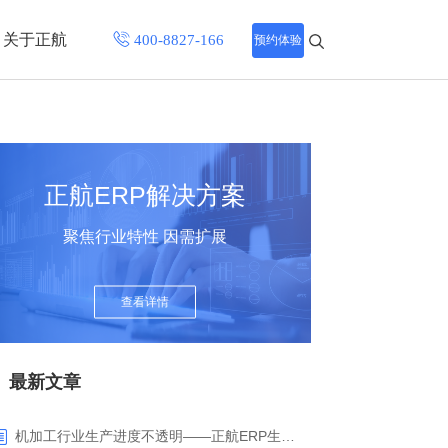
关于正航
预约体验
招聘中心
程
联系正航
正航ERP解决方案
化
聚焦行业特性 因需扩展
网站导航
查看详情
最新文章
机加工行业生产进度不透明——正航ERP生产报工与可视化解决方案