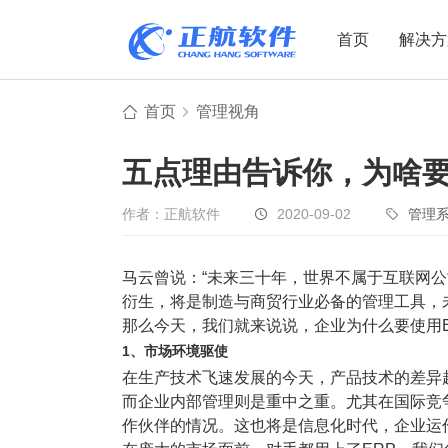
首页
解决方
首页
管理视角
制造业
制造业
贸易
五点理由告诉你，为啥要
机电设备
设备制造
电子贸易
非标自动化
元器件贸易
机械制造
作者：正航软件
2020-09-02
管理
家用电器
贸易行业
马云曾说：“未来三十年，世界不属于互联网公
电子制造
大宗贸易
衍生，将是制造与商贸行业必备的管理工具，
装备制造
IC贸易行业
那么今天，我们就来说说，企业为什么要使用
机械行业
项目型接单
1、市场环境驱使
在生产技术飞速发展的今天，产品技术的差异
五金行业
批发类销售
而企业内部管理则是重中之重。尤其在国际竞
PCB行业
工贸一体型
作伙伴的情况。这也将是信息化时代，企业运