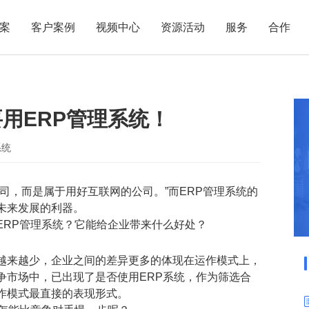
案
客户案例
视频中心
资源活动
服务
合作
管理热点
服务体系
商贸业
电子贸易
了解正航
业
职能管理
应用场景
用ERP管理系统！
市场活动
售后服务
家用电器
电子制造
正航简介
正航历
生产管理
APS排程
正航荣誉
正航文
电子书中心
仓库管理
配置BOM
五金金属
系统
新闻动态
采购管理
管理看板
司，而是属于用好互联网的公司。”而ERP管理系统的
销售管理
移动报工
未来发展的利器。
成本核算
智能物流
ERP管理系统？它能给企业带来什么好处？
财务管理
报价接单
越来越少，企业之间的差异更多的体现在运作模式上，
质量管理
交期管理
争市场中，已出现了是否使用ERP系统，作为筛选合
研发管理
物料齐套
作模式最直接的表现形式。