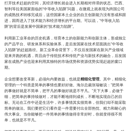
打开技术赶超的空间，其经济增长就会进入长期相对停滞的状态。巴西、
智利等拉美国家面临的“中等收入陷阱”问题，在微观上就表现为跨国公司
的成熟技术转移完成后，这些国家本土企业的自主创新能力没有形成和跟
进，因而进入了技术能力和经济增长的平台期。可以说，“中等收入陷
阱”的背后是发展中国家的“技术能力陷阱”。
利用新工业革命的历史机遇，培育本土的创新能力和创新主体，形成独立
的产品平台、研发体系和实验体系，是后发国家在技术层面跳出“中等收
入陷阱”的赶超路径。新工业革命背景下，不仅后发国家在新兴产业领域
迎来并跑的机遇，而且由于传统技术和传统产业与新技术的融合，后发国
家在成熟产业也迎来利用其独特的市场优势和资源优势实现赶超的窗口
期。
企业想要改变革新，必须向内要效益，也就是
精细化管理
。其中，精细化
管理的一个特质是简单的事情也要好好做。海尔总裁张瑞敏说：“把简单
的事做好就是不简单，把平凡的事做好就是不平凡。”天下大事，必做于
细，把简单的事持续做对，才能不断地得到成长，不断地实现自己的目
标。无论在工作中还是生活中，许多事情其实很简单，但我们却不能采取
简单的做法。我们要把它们看作是一件需要付出全部热忱、精力和耐心的
伟大事业。当你能够把一件简单的事情做得非常好时，你就变得很不简
单，也就是不平凡。