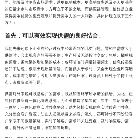
面。能够及时响应市场需求，以更低的成本、更高的效率以及令人更满意
的质量来参与市场竞争，方可立于不败之地。而供应链管理，恰好是企业
赢得竞争优势的重要源泉和提升竞争力的一大利器，具体体现在以下三个
方面：
首先，可以有效实现供需的良好结合。
我们先来还原下企业在经营过程中经常遇到的几类问题。譬如当需求大于
供给时，会出现客户想买买不到；生产环节无法按时交货；急单、插单现
象频发，紧急采购增加采购成本；各环节临时调遣错漏频出，信息传递慢
通知下达晚，极易出现质量问题。而当供大于求时，又会出现企业库存增
加，成本随之增加，占用大量资金；产能压缩，设备员工均处于半待工状
态，浪费资源等问题。
供需对外来说可以是客户的需求，以及销售环节所承诺的供给。为此，正
航软件供应链一体化管理系统，为企业搭建了集售前、售中、售后管理于
一体的，一体化信息实时共享平台，助力轻松实现信息实时传递与共享。
充分整合客户资源，防止人员流动带来的客户流失，还可针对不同阶段客
户采取不同跟进策略，实时了解客户需求和关注要点，及时响应客户需
求，提升客户满意度，缩短销售周期。