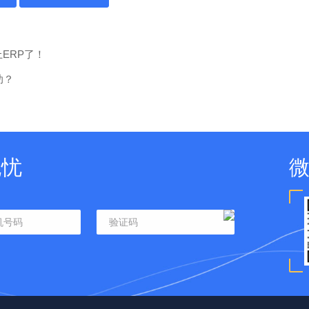
ERP了！
助？
无忧