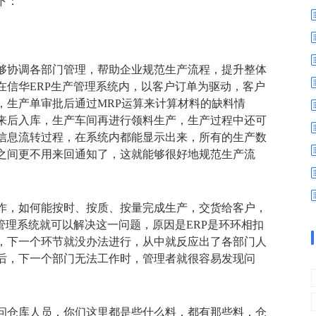
下：
数字车间
数据可视化
易
进销存管理
替代料管理
查看更多>
查看更多>
够协调各部门管理，帮助企业规范生产流程，提升整体
在信华ERP生产管理系统内，以客户订单为驱动，客户
，生产单审批后通过MRP运算来计算材料的缺料情
来后入库，生产车间再进行领料生产，生产过程中还可
信息流转过程，在系统内都能显示出来，所有的生产数
之间更不用来回通知了，这就能够很好地规范生产流
作，如何能按时、按质、按量完成生产，交货给客户，
管理系统就可以解决这一问题，原因是ERP是环环相扣
，下一个环节就没办法进行，从中就反应出了各部门人
后，下一个部门无法工作时，管理者就很容易发现问
问仓库人员，你们这里都是些什么料，都有那些料，仓