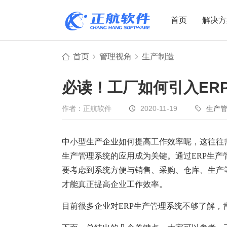
首页
解决方
首页
管理视角
生产制造
制造业
制造业
贸易
必读！工厂如何引入ER
机电设备
设备制造
电子贸易
非标自动化
元器件贸易
机械制造
作者：正航软件
2020-11-19
生产
家用电器
贸易行业
中小型生产企业如何提高工作效率呢，这往往
电子制造
大宗贸易
生产管理系统的应用成为关键。通过ERP生
装备制造
IC贸易行业
要考虑到系统方便与销售、采购、仓库、生产
机械行业
项目型接单
才能真正提高企业工作效率。
五金行业
批发类销售
目前很多企业对ERP生产管理系统不够了解
PCB行业
工贸一体型