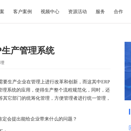
案
客户案例
视频中心
资源活动
服务
合作
管理热点
服务体系
商贸业
电子贸易
了解正航
业
职能管理
应用场景
P生产管理系统
市场活动
售后服务
家用电器
电子制造
正航简介
正航历
生产管理
APS排程
正航荣誉
正航文
电子书中心
仓库管理
配置BOM
五金金属
管理
新闻动态
采购管理
管理看板
需要生产企业在管理上进行改革和创新，而这其中ERP
销售管理
移动报工
产管理系统的应用，使得生产整个流程规范化，同时，还
成本核算
智能物流
等其它部门的统筹化管理，方便管理者进行统一管理，
财务管理
报价接单
质量管理
交期管理
，肯定会提出能给企业带来什么的问题？
研发管理
物料齐套