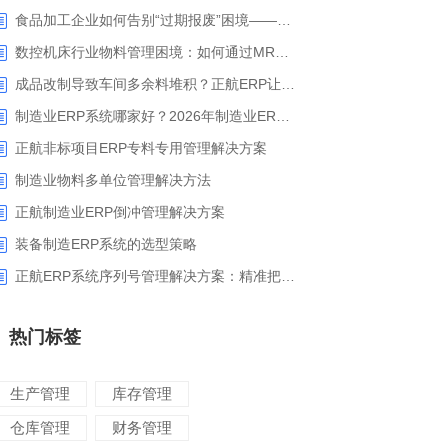
食品加工企业如何告别“过期报废”困境——正航ERP保质期管理应用解析
数控机床行业物料管理困境：如何通过MRP智能算料破解库存积压与停工待料难题？
成品改制导致车间多余料堆积？正航ERP让拆解过程不再“黑箱”
制造业ERP系统哪家好？2026年制造业ERP权威评估与选型指南
正航非标项目ERP专料专用管理解决方案
制造业物料多单位管理解决方法
正航制造业ERP倒冲管理解决方案
装备制造ERP系统的选型策略
正航ERP系统序列号管理解决方案：精准把控生产售后全流程
热门标签
生产管理
库存管理
仓库管理
财务管理