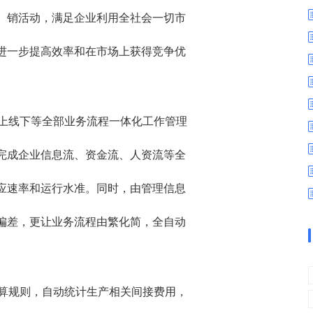
数字车间
数据可视化
、销活动，满足企业利用全社会一切市
易
进销存管理
替代料管理
进一步提高效率和在市场上获得竞争优
查看更多>
查看更多>
线上线下等全部业务流程一体化工作管理
完成企业信息流、资金流、人资流等全
应速率和运行水准。同时，由管理信息
偏差，更让业务流程由繁化简，全自动
核算规则，自动统计生产相关间接费用，