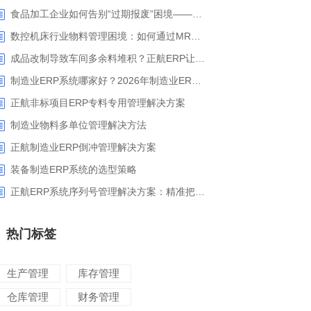
食品加工企业如何告别“过期报废”困境——正航ERP保质期管理应用解析
数控机床行业物料管理困境：如何通过MRP智能算料破解库存积压与停工待料难题？
成品改制导致车间多余料堆积？正航ERP让拆解过程不再“黑箱”
制造业ERP系统哪家好？2026年制造业ERP权威评估与选型指南
正航非标项目ERP专料专用管理解决方案
制造业物料多单位管理解决方法
正航制造业ERP倒冲管理解决方案
装备制造ERP系统的选型策略
正航ERP系统序列号管理解决方案：精准把控生产售后全流程
热门标签
生产管理
库存管理
仓库管理
财务管理