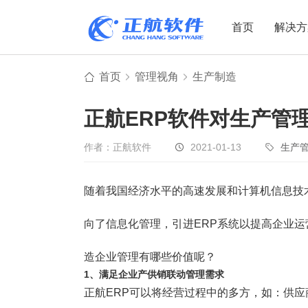
首页
解决方
首页
管理视角
生产制造
制造业
制造业
贸易
正航ERP软件对生产管
机电设备
设备制造
电子贸易
非标自动化
元器件贸易
机械制造
作者：正航软件
2021-01-13
生产
家用电器
贸易行业
随着我国经济水平的高速发展和计算机信息技
电子制造
大宗贸易
装备制造
IC贸易行业
向了信息化管理，引进ERP系统以提高企业运
机械行业
项目型接单
造企业管理有哪些价值呢？
五金行业
批发类销售
1、满足企业产供销联动管理需求
PCB行业
工贸一体型
正航ERP可以将经营过程中的多方，如：供