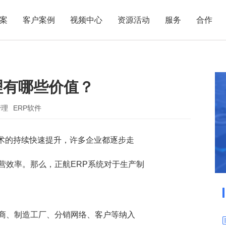
案
客户案例
视频中心
资源活动
服务
合作
管理热点
服务体系
商贸业
电子贸易
了解正航
业
职能管理
应用场景
理有哪些价值？
市场活动
售后服务
家用电器
电子制造
正航简介
正航历
生产管理
APS排程
正航荣誉
正航文
电子书中心
仓库管理
配置BOM
五金金属
管理
ERP软件
新闻动态
采购管理
管理看板
术的持续快速提升，许多企业都逐步走
销售管理
移动报工
成本核算
智能物流
营效率。那么，正航ERP系统对于生产制
财务管理
报价接单
质量管理
交期管理
研发管理
物料齐套
应商、制造工厂、分销网络、客户等纳入