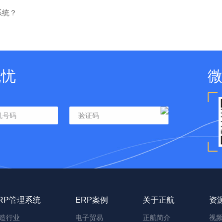
系统？
无忧
RP管理系统
ERP案例
关于正航
资
造行业
电子贸易
正航简介
视