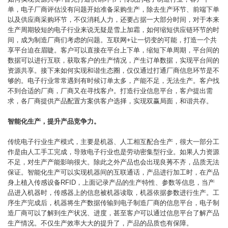
单，电子厂商评估没有问题开始准备采购生产，除去生产环节、前端下单
以及供应商采购环节，不仅消耗人力，还要占据一大部分时间，对于本来
生产周期较短的电子行业来说无疑是雪上加霜，如何缩短供应链环节的时
间，成为制造厂商们考虑的问题。互联网+让一切变的可能，打造一个共
享平台迫在眉睫。客户可以直接在平台上下单，缩短下单周期，平台间的
数据可以进行互联，获取客户的生产情况，产生订单数据，实现平台间的
资源共享。接下来如何实现和谐生态圈，仅仅通过打通厂商信息环节是不
够的。电子行业常常遇到有时候订单太多，产能不足，无法生产。客户找
不到合适的厂商，厂商又在寻找客户。打造行业信息平台，客户提出需
求，各厂商提供产品配置方案供客户选择，实现双赢局面，和谐共存。
智能化生产，提升产品竞争力。
传统电子行业生产模式，主要是机器、人工相互配合生产，很大一部分工
作是由人工手工完成，导致电子行业也是劳动密集型行业。如果人力资源
不足，对生产产能影响很大。除此之外产品也会出现良莠不齐，品质无法
保证。智能化生产可以实现机器间的互联通话，产品进行加工时，在产品
身上植入传感设备RFID，上面记录产品的生产特性、参数等信息，当产
品进入机器时，传感器上的信息被机器读取，机器依据参数进行生产。工
序生产完成后，机器将生产数据传输到电子制造厂商的信息平台，电子制
造厂商可以了解到生产状况、进度，甚至客户可以通过信息平台了解产品
生产情况。不仅生产效率大大的提升了，产品的品质也有保障。