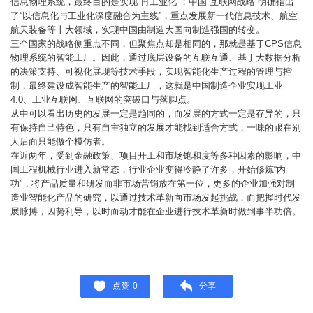
信息物理系统，最终目的是实现“再工业化”；中国“互联网战略”明确指出
了“以信息化与工业化深度融合为主线”，重点发展新一代信息技术、航空
航天装备等十大领域，实现中国由制造大国向制造强国的转变。
三个国家的战略侧重点不同，但聚焦点却是相同的，那就是基于CPS信息
物理系统的智能工厂。因此，通过底层设备的互联互通、基于大数据分析
的决策支持、可视化展现等技术手段，实现智能化生产过程的管理与控
制，最终建设成智能生产的智能工厂，这就是中国制造企业实现工业
4.0、工业互联网、互联网的突破口与落脚点。
从中可以看出历史的发展一定是趋同的，而发展的方式一定是存异的，只
有保持自己特色，只有自主独立的发展才能找到适合方式，一味的跟在别
人后面只能做个模仿者。
在近两年，受到金融政策、项目开工和市场饱和度等多种因素的影响，中
国工程机械行业进入新常态，行业企业变得冷静了许多，开始修炼“内
功”，将产品质量和研发而非市场营销放在第一位，更多的企业加强对制
造业智能化产品的研究，以通过技术革新向市场发起挑战，而把握时代发
展脉搏，因势利导，以时而动才能在企业进行技术革新时做到事半功倍。
点赞
0
分享