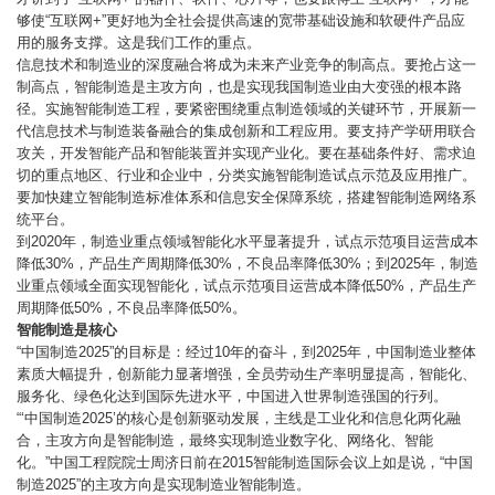
够使“互联网+”更好地为全社会提供高速的宽带基础设施和软硬件产品应
用的服务支撑。这是我们工作的重点。
信息技术和制造业的深度融合将成为未来产业竞争的制高点。要抢占这一
制高点，智能制造是主攻方向，也是实现我国制造业由大变强的根本路
径。实施智能制造工程，要紧密围绕重点制造领域的关键环节，开展新一
代信息技术与制造装备融合的集成创新和工程应用。要支持产学研用联合
攻关，开发智能产品和智能装置并实现产业化。要在基础条件好、需求迫
切的重点地区、行业和企业中，分类实施智能制造试点示范及应用推广。
要加快建立智能制造标准体系和信息安全保障系统，搭建智能制造网络系
统平台。
到2020年，制造业重点领域智能化水平显著提升，试点示范项目运营成本
降低30%，产品生产周期降低30%，不良品率降低30%；到2025年，制造
业重点领域全面实现智能化，试点示范项目运营成本降低50%，产品生产
周期降低50%，不良品率降低50%。
智能制造是核心
“中国制造2025”的目标是：经过10年的奋斗，到2025年，中国制造业整体
素质大幅提升，创新能力显著增强，全员劳动生产率明显提高，智能化、
服务化、绿色化达到国际先进水平，中国进入世界制造强国的行列。
“‘中国制造2025’的核心是创新驱动发展，主线是工业化和信息化两化融
合，主攻方向是智能制造，最终实现制造业数字化、网络化、智能
化。”中国工程院院士周济日前在2015智能制造国际会议上如是说，“中国
制造2025”的主攻方向是实现制造业智能制造。