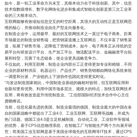
如今，新一轮工业革命方兴未艾，其根本动力在于科技创新。其中，信息
技术指数级增长、数字化网络化进步和集成式智能化创新是第三次工业革
命的三大根本动力。
互联网能够有效缩短信息交互的时空距离，其强大的互动性正是互联网思
维的核心，并推动制造业由生产型走向服务化。
在制造企业中，运用最早、最好的互联网技术之一莫过于电子商务。距离
市场最近的制造业销售端，把营销渠道搬上互联网后，不仅丰富了销售渠
道，拓展了销售市场，还降低了营销成本。如今，电子商务正从传统的交
易平台向研发设计平台、生产加工平台、物流配送平台、金融融资平台拓
展和转型，完善了生态链条，使企业更具战略竞争力。
不仅如此，利用互联网，制造企业内部分工正变得更加专业和精细，不同
企业的原材料供应、机器运行、产品生产、销售营销都由网络化系统来统
一调度和分派，产业链的上下游协作也因此变得更实时化。
“与发达制造国家相比，中国制造业基础的确相对较弱，但互联网应用和
创新却更有优势。利用中国市场多层次、规模大的特点，加快互联网技术
应用，将有效改造提升传统制造业。”工信部国际经济技术合作中心主任
龚晓峰说。
当前，信息化最先进的美国、制造业最强的德国、制造业最大的中国在各
自的国家战略中都提出了工业4.0、工业互联网、互联网等战略，并成为
热门话题。德国工业4.0是立足机械制造、自动化工业、工业软件等领域
的优势，基于CPS信息物理系统，在智能工厂与智能生产两个方向展开研
究；而美国工业互联网是基于美国全球领先的互联网等IT技术，通过CPS