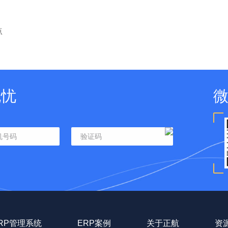
点
无忧
RP管理系统
ERP案例
关于正航
资