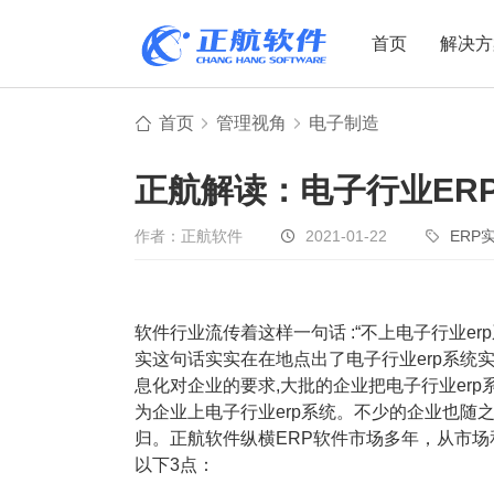
首页
解决方
首页
管理视角
电子制造
制造业
制造业
贸易
正航解读：电子行业ER
机电设备
设备制造
电子贸易
非标自动化
元器件贸易
机械制造
作者：正航软件
2021-01-22
ERP
家用电器
贸易行业
电子制造
大宗贸易
软件行业流传着这样一句话 :“不上电子行业er
装备制造
IC贸易行业
实这句话实实在在地点出了电子行业erp系统实
机械行业
项目型接单
息化对企业的要求,大批的企业把电子行业er
为企业上电子行业erp系统。不少的企业也随之
五金行业
批发类销售
归。正航软件纵横ERP软件市场多年，从市场
PCB行业
工贸一体型
以下3点：