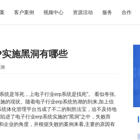
案
客户案例
视频中心
资源活动
服务
合作
管理热点
服务体系
商贸业
电子贸易
了解正航
业
职能管理
应用场景
P实施黑洞有哪些
市场活动
售后服务
家用电器
电子制造
正航简介
正航历
生产管理
APS排程
正航荣誉
正航文
电子书中心
仓库管理
配置BOM
五金金属
实施
新闻动态
采购管理
管理看板
销售管理
移动报工
p系统是等死，上电子行业erp系统是找死”。 看似夸张,
成本核算
智能物流
施的现状。随着电子行业erp系统热潮的到来,加上信
财务管理
报价接单
p系统体化管理平台当成了不二的制胜法宝，迫不及待地
陷进了电子行业erp系统实施的“黑洞”之中，失败而
质量管理
交期管理
和企业的角度，并根据失败的案例来看,主要的原因有
研发管理
物料齐套