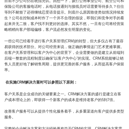
目前不少公司仍在吮指充饥。回想一下，拨打公用事业公司、航空公司和
保险公司的客服电话时，从电话接通到与接线员对话需要等待多久？往往
等到不耐烦了还得继续忍受语音提示。到底什么原因致使类似情况持续发
生？公司在控制成本时作了一个并不合理的假设，即我们和竞争对手的看
起来并无二致，客户找不到更好的选择。其实不然，一旦有公司将经营策
略稍稍向客户那端偏移，客户流必然发生明显的变化。
一些公司已经着手进行客户关系管理(CRM)的转型，但大多仅占有了最容
易获得的技术部分。对公司经营来说，做正确的事情这门艺术更难掌握。
在客户关系管理和以客户为中心的背景下，企业需要做的是建立从前端到
后端一整套的流程制度以确保“以客户为中心”的实现。CRM系统能够让销
售人员更好地了解销售周期，提供更完善的客户服务，从而提高客户保留
率。
在实施
CRM
解决方案时可以参照以下原则：
客户关系是企业成功的关键要素之一。CRM解决方案的盛行是建立在客
户成本理论上的，即获得一个新客户的成本是维持老客户的5到7倍。
改善客户服务可以从提供个性化服务着手，从多重渠道向客户提供多类型
服务。
完整的企业解决方案和方法经验更有益于CRM的实现。CRM解决方案需