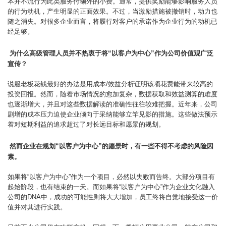
本并不流行为此类服务付额外的小费。通常，提供奖励能够影响服务人员
的行为动机，产生明显的正面效果。不过，当激励措施被撤销时，动力也
随之消失。对很多企业而言，将履行对客户的承诺作为企业行为的动机已
经足够。
为什么高级管理人员并不热衷于将“以客户为中心”作为公司价值观广泛
宣传？
说服老板花钱最好的办法是用成本/效益分析证明该项花费能带来较高的
投资回报。然而，随着市场情况的愈加复杂，数据获取和效益测算的难度
也逐渐增大，并且对这些数据解读的准确性往往较难把握。近年来，公司
剧增的成本压力迫使企业倾向于采纳能够立竿见影的措施。这些做法预示
着对短期利益的追求超过了对长远目标和愿景的规划。
然而企业在规划“以客户为中心”的愿景时，有一些不得不考虑的风险因
素。
如果将“以客户为中心”作为一个项目，必然以失败而告终。大部分项目有
起始阶段，也有结束的一天。而如果将“以客户为中心”作为企业文化融入
公司的DNA中，成功的可能性则将大大增加，员工终将自觉地接受这一价
值并对其进行实践。