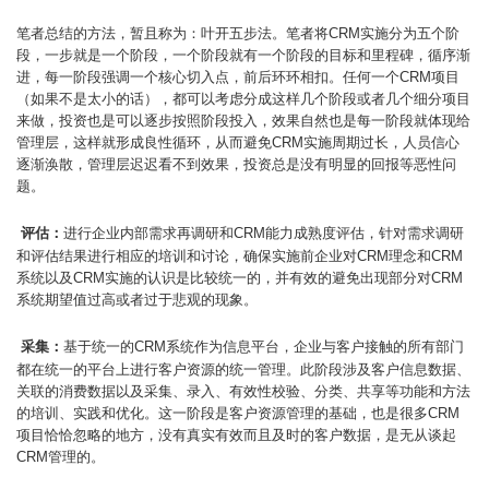
笔者总结的方法，暂且称为：叶开五步法。笔者将CRM实施分为五个阶
段，一步就是一个阶段，一个阶段就有一个阶段的目标和里程碑，循序渐
进，每一阶段强调一个核心切入点，前后环环相扣。任何一个CRM项目
（如果不是太小的话），都可以考虑分成这样几个阶段或者几个细分项目
来做，投资也是可以逐步按照阶段投入，效果自然也是每一阶段就体现给
管理层，这样就形成良性循环，从而避免CRM实施周期过长，人员信心
逐渐涣散，管理层迟迟看不到效果，投资总是没有明显的回报等恶性问
题。
评估：
进行企业内部需求再调研和CRM能力成熟度评估，针对需求调研
和评估结果进行相应的培训和讨论，确保实施前企业对CRM理念和CRM
系统以及CRM实施的认识是比较统一的，并有效的避免出现部分对CRM
系统期望值过高或者过于悲观的现象。
采集：
基于统一的CRM系统作为信息平台，企业与客户接触的所有部门
都在统一的平台上进行客户资源的统一管理。此阶段涉及客户信息数据、
关联的消费数据以及采集、录入、有效性校验、分类、共享等功能和方法
的培训、实践和优化。这一阶段是客户资源管理的基础，也是很多CRM
项目恰恰忽略的地方，没有真实有效而且及时的客户数据，是无从谈起
CRM管理的。