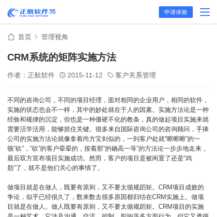
申请体验
首页
管理视角
CRM系统的矩阵实施方法
作者：正航软件
2015-11-12
客户关系管理
不同的咨询公司，不同的项目经理，面对相同的企业用户，相同的软件，
实施的状态也会不一样，其中的妙处就在于人的因素。实施方法论是一种
经验和规律的沉淀，但也是一种僵硬不化的教条，真的做起项目实施来就
需要活学活用，能够抓住关键。很多来自国际咨询公司的咨询顾问，手捧
公司的实施方法论就像拿着尚方宝剑似的，一到客户处就“嚓嚓嚓”的一
顿“砍”，
“砍”的客户晕晕的，按着那“的确高一等”的方法论一步步地走来，
最后双方宣布项目实施成功。然而，客户的项目是被闲置了还是“鸡
肋”了，就不是他们关心的事情了。
做项目就是在做人，既要有原则，又不要太循规蹈矩。CRM项目成败的
争论，似乎已经很久了，数来数去很多原因都归结在CRM实施上。做项
目就是在做人。做人既要有原则，又不要太循规蹈矩。CRM项目的实施
是一种艺术，它涉及沟通、交流、控制、影响等多方面行为，但它又遵循