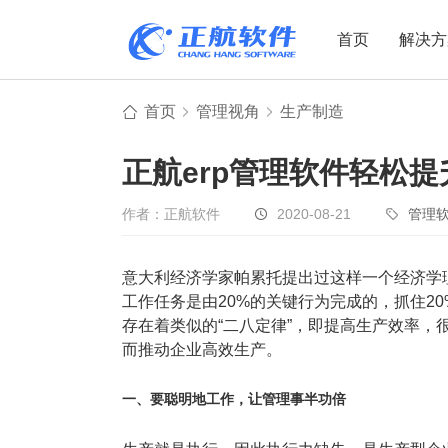
首页
解决方
首页
管理视角
生产制造
制造业
制造业
贸易
正航erp管理软件轻松
机电设备
设备制造
电子贸易
非标自动化
元器件贸易
机械制造
作者：正航软件
2020-08-21
管理
家用电器
贸易行业
意大利经济学家帕累托提出过这样一个经济学
电子制造
大宗贸易
工作任务是由20%的关键行为完成的，抓住2
装备制造
IC贸易行业
存在着类似的“二八定律”，即提高生产效率，
机械行业
项目型接单
而推动企业高效生产。
五金行业
批发类销售
一、要聪明地工作，让管理事半功倍
PCB行业
工贸一体型