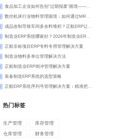
食品加工企业如何告别“过期报废”困境——正航ERP保质期管理应用解析
数控机床行业物料管理困境：如何通过MRP智能算料破解库存积压与停工待料难题？
成品改制导致车间多余料堆积？正航ERP让拆解过程不再“黑箱”
制造业ERP系统哪家好？2026年制造业ERP权威评估与选型指南
正航非标项目ERP专料专用管理解决方案
制造业物料多单位管理解决方法
正航制造业ERP倒冲管理解决方案
装备制造ERP系统的选型策略
正航ERP系统序列号管理解决方案：精准把控生产售后全流程
热门标签
生产管理
库存管理
仓库管理
财务管理