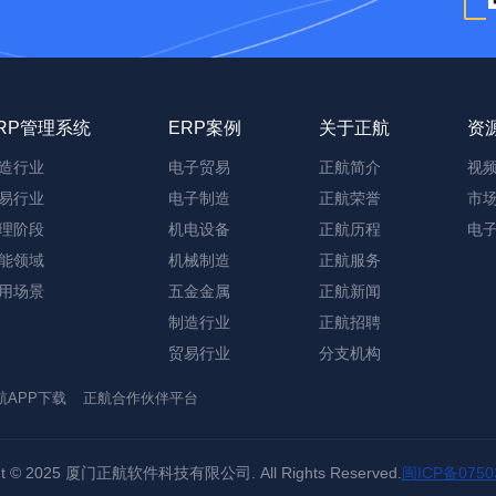
RP管理系统
ERP案例
关于正航
资
造行业
电子贸易
正航简介
视
易行业
电子制造
正航荣誉
市
理阶段
机电设备
正航历程
电
能领域
机械制造
正航服务
用场景
五金金属
正航新闻
制造行业
正航招聘
贸易行业
分支机构
航APP下载
正航合作伙伴平台
ght © 2025 厦门正航软件科技有限公司. All Rights Reserved.
闽ICP备0750