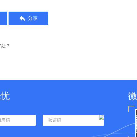
分享
好处？
？
无忧