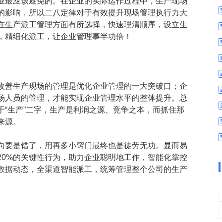
业最应该避免的。在企业的实际运作过程中，生产现场
数字车间
数据可视化
的影响，所以二八定律对于有效提升现场管理执行力大
易
进销存管理
替代料管理
在生产派工管理方面有所选择，快速理清顺序，设立生
，精细化派工，让企业管理事半功倍！
查看更多>
查看更多>
此改善生产现场的管理是优化企业管理的一大突破口；企
现场人员的管理，才能实现企业管理水平的整体提升。总
“生产”二字，生产是利润之源、竞争之本，而抓住那
来源。
向要是错了，用再多小窍门最终也是徒劳无功。显而易
20%的关键性行为，助力企业聪明地工作，智能化掌控
数据动态，全渠道智能派工，统筹管理整个公司的生产