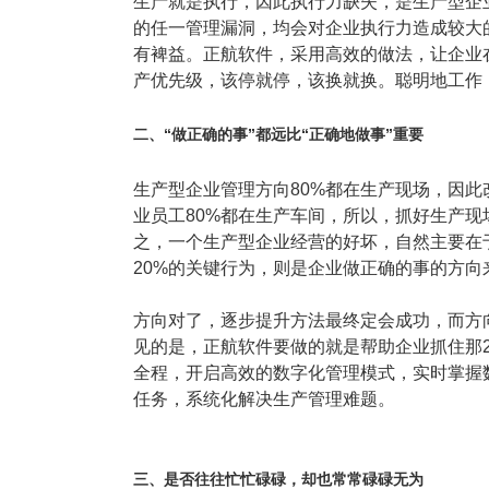
生产就是执行，因此执行力缺失，是生产型企
塑胶加工
整合型贸易
的任一管理漏洞，均会对企业执行力造成较大
智能制造
工业设备贸
有裨益。正航软件，采用高效的做法，让企业
产优先级，该停就停，该换就换。聪明地工作
查看更多>
查看更多>
二、“做正确的事”都远比“正确地做事”重要
生产型企业管理方向80%都在生产现场，因
业员工80%都在生产车间，所以，抓好生产
之，一个生产型企业经营的好坏，自然主要在于
20%的关键行为，则是企业做正确的事的方向
方向对了，逐步提升方法最终定会成功，而方
见的是，正航软件要做的就是帮助企业抓住那
全程，开启高效的数字化管理模式，实时掌握
任务，系统化解决生产管理难题。
三、是否往往忙忙碌碌，却也常常碌碌无为