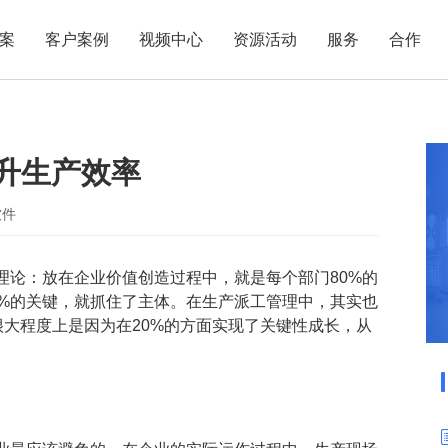
案
客户案例
视频中心
资源活动
服务
合作
管理热点
服务体系
商贸业
电子贸易
了解正航
业
职能管理
应用场景
提升生产效率
市场活动
售后服务
家用电器
电子制造
正航简介
正航历
生产管理
APS排程
正航荣誉
正航文
电子书中心
仓库管理
配置BOM
五金金属
软件
新闻动态
采购管理
管理看板
理论：放在企业价值创造过程中，就是每个部门80%的
销售管理
移动报工
0%的关键，就抓住了主体。在生产派工管理中，其实也
成本核算
智能物流
很大程度上是因为在20%的方面实现了关键性成长，从
财务管理
报价接单
质量管理
交期管理
研发管理
物料齐套