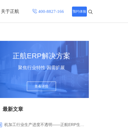
关于正航
预约体验
招聘中心
程
联系正航
正航ERP解决方案
化
聚焦行业特性 因需扩展
网站导航
查看详情
最新文章
机加工行业生产进度不透明——正航ERP生产报工与可视化解决方案