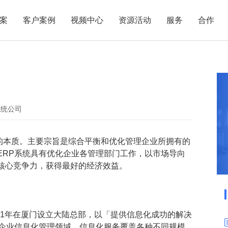
案
客户案例
视频中心
资源活动
服务
合作
管理热点
服务体系
商贸业
电子贸易
了解正航
业
职能管理
应用场景
市场活动
售后服务
家用电器
电子制造
正航简介
正航历
生产管理
APS排程
正航荣誉
正航文
电子书中心
仓库管理
配置BOM
五金金属
系统公司
新闻动态
采购管理
管理看板
”的本质。主要宗旨是综合平衡和优化管理企业所拥有的
销售管理
移动报工
ERP系统具有优化企业各管理部门工作，以市场导向
成本核算
智能物流
核心竞争力，获得最好的经济效益。
财务管理
报价接单
质量管理
交期管理
研发管理
物料齐套
2001年在厦门设立大陆总部，以「提供信息化成功的解决
注企业信息化管理领域，信息化服务覆盖各种不同规模