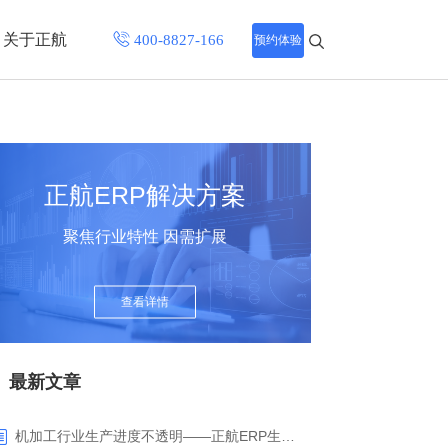
关于正航
预约体验
招聘中心
程
联系正航
正航ERP解决方案
化
聚焦行业特性 因需扩展
网站导航
查看详情
最新文章
机加工行业生产进度不透明——正航ERP生产报工与可视化解决方案