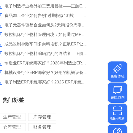
电子制造行业委外加工费用管控——正航ERP精细化成本核算解决方案
食品加工企业如何告别“过期报废”困境——正航ERP保质期管理应用解析
电子元器件贸易企业如何从2天询报价周期中解脱_正航ERP询价协同方案
数控机床行业物料管理困境：如何通过MRP智能算料破解库存积压与停工待料难题？
成品改制导致车间多余料堆积？正航ERP让拆解过程不再“黑箱”
数控机床行业物料编码混乱的终结者：正航ERP系统高级编码管理解决方案
制造业ERP系统哪家好？2026年制造业ERP权威评估与选型指南
机械设备行业ERP哪家好？好用的机械设备ERP系统推荐
电子制造ERP系统哪家好？2025 ERP系统权威盘点与选型指南
热门标签
生产管理
库存管理
仓库管理
财务管理