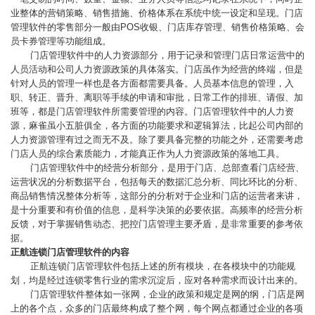
业整体的营销策略、销售措施、价格体系在系统中统一设定和呈现。门店
管理软件的零售部分一般由POS收银、门店库存管理、销售价格策略、会
员卡券管理等功能组成。
门店管理软件中的人力资源部分，用于记录和管理门店日常运营中的
人员活动和公司人力资源政策的具体落实。门店虽作为经营的终端，但是
针对人员的管理一样也是各方面都需要具备。人员基本信息的管理，入
职、转正、晋升、离职等手续的申请和审批，日常工作的排班、请假、加
班等，都是门店管理软件所需要管理的内容。门店管理软件中的人力资
源，麻雀虽小五脏俱全，各方面的功能要求和逻辑算法，比起公司内部的
人力资源管理有过之而无不及。除了要具备完整的功能之外，还需要考虑
门店人员的综合素质能力，才能真正作为人力资源政策的落地工具。
门店管理软件中的经营分析部分，是用于门店、总部查看门店经营、
运营状况的分析数据平台，包括每天的数据汇总分析、同比环比的分析、
商品销售情况整体分析等，这部分的分析对于企业和门店的运营者来讲，
是十分重要和有价值的信息，是科学决策的必要依据。高频率的经营分析
反馈，对于掌握销售动态、把控门店管理主要矛盾，是非常重要的参考依
据。
正航连锁门店管理软件的内容
正航连锁门店管理软件包括上述的所有模块，在各模块中的功能规
划，均是经过连锁零售行业的需求沉淀后，应对各种需求而设计出来的。
门店管理软件整体如一张网，企业的政策和规定是网的纲，门店是网
上的各个点，众多的门店最终构成了整个网，每个网点都通过企业的各项