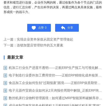
要求和规范进行连接，企业作为网的纲，通过收集作为各个节点的门店的
信息，进行汇总分析，产生出科学的决策，再通过网点来具体实施，最终
形成统一的战斗力。
点赞
0
分享
上一篇：实现企业资本保值从固定资产管理做起
下一篇：连锁加盟店管理软件的五大要素
最新文章
机加工行业生产进度不透明——正航ERP生产报工与可视化解决方案
电子制造行业委外加工费用管控——正航ERP精细化成本核算解决方案
食品加工企业如何告别“过期报废”困境——正航ERP保质期管理应用解析
电子元器件贸易企业如何从2天询报价周期中解脱_正航ERP询价协同方案
数控机床行业物料管理困境：如何通过MRP智能算料破解库存积压与停工待料难题？
成品改制导致车间多余料堆积？正航ERP让拆解过程不再“黑箱”