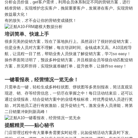
分析会员价值，get客户需求，利用会员体系制定不同的营销方案，进行
精准营销，实现维护忠实客户，挽留重要客户，发展潜在客户。实现营销
效益最大化！
有的放矢，才不会让你的营销变成骚扰！
培训简单、快速上手
很多完美的促销方案，毁在了落地执行上。虽然设计了很好的促销方案，
但是业务人员对方案不理解，每次培训时间、金钱成本又高。A10流程导
航，让流程一目了然，帮助业务人员快速了解促销方案，学习so easy！
操作界面简洁明了，预设多种促销方案，并且根据会员等级自动匹配促销
方案，所见即所得，实现快速准确打单，提升效率，让操作so easy！
一键看报表，经营情况一览无余！
只需单击一键，轻松生成多种柱状图、饼状图等多类别报表，简洁直观呈
现进、销、存等经营信息，一切尽在掌握之中！每日活动结束后，还可以
通过业绩报表，结合促销方案中的业绩考核标准，对优秀促销人员进行奖
励，对其他员工进行有效激励，提升促销士气，激发业务人员潜能，将第
二日销量冲刺到新高峰！
提醒精灵——贴心秘书
门店管理过程中有大量事务需要实时处理，比如促销活动方案及时下发、