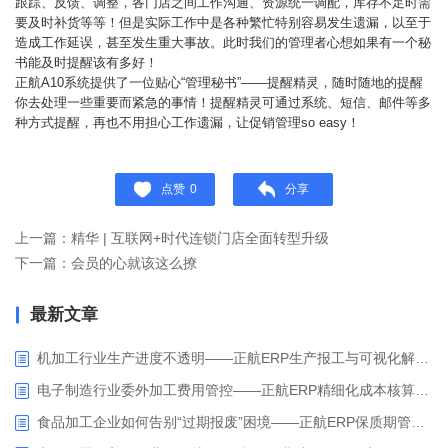
跟踪、反馈、调整，各门店之间工作沟通、资源统一调配，库存不足时需
要及时补货等等！但是实际工作中是各种繁忙特别容易发生遗漏，以至于
造成工作延误，甚至发生重大事故。此时我们的管理者心想如果有一个秘
书能及时提醒该有多好！
正航A10系统提供了一位贴心“管理秘书”——提醒精灵，随时随地的提醒
你去处理一些重要而紧急的事情！提醒精灵可通过系统、短信、邮件等多
种方式提醒，再也不用担心工作遗漏，让促销管理so easy！
点赞
0
分享
上一篇：精华 | 互联网+时代连锁门店全面转型升级
下一篇：会员的心就该这么撩
最新文章
机加工行业生产进度不透明——正航ERP生产报工与可视化解决方案
电子制造行业委外加工费用管控——正航ERP精细化成本核算解决方案
食品加工企业如何告别“过期报废”困境——正航ERP保质期管理应用解析