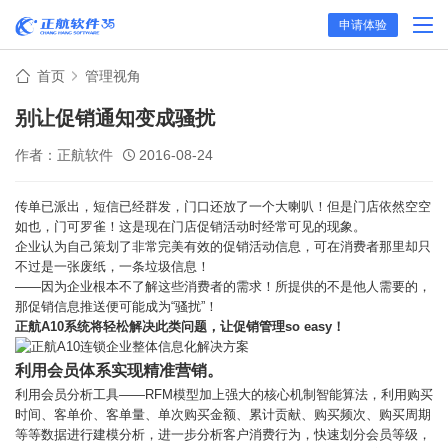
申请体验
首页
管理视角
别让促销通知变成骚扰
作者：正航软件
2016-08-24
传单已派出，短信已经群发，门口还放了一个大喇叭！但是门店依然空空
如也，门可罗雀！这是现在门店促销活动时经常可见的现象。
企业认为自己策划了非常完美有效的促销活动信息，可在消费者那里却只
不过是一张废纸，一条垃圾信息！
——因为企业根本不了解这些消费者的需求！所提供的不是他人需要的，
那促销信息推送便可能成为“骚扰”！
正航A10系统
将轻松解决此类问题，让促销管理so easy
！
利用会员体系实现精准营销。
利用会员分析工具——RFM模型加上强大的核心机制智能算法，利用购买
时间、客单价、客单量、单次购买金额、累计贡献、购买频次、购买周期
等等数据进行建模分析，进一步分析客户消费行为，快速划分会员等级，