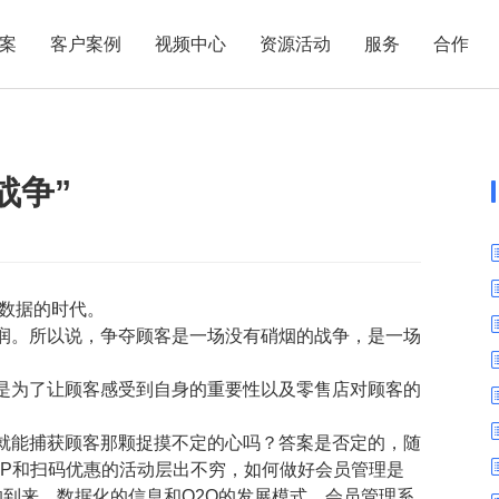
案
客户案例
视频中心
资源活动
服务
合作
管理热点
服务体系
商贸业
电子贸易
了解正航
业
职能管理
应用场景
战争”
市场活动
售后服务
家用电器
电子制造
正航简介
正航历
生产管理
APS排程
正航荣誉
正航文
电子书中心
仓库管理
配置BOM
五金金属
新闻动态
采购管理
管理看板
大数据的时代。
销售管理
移动报工
润。所以说，争夺顾客是一场没有硝烟的战争，是一场
成本核算
智能物流
财务管理
报价接单
是为了让顾客感受到自身的重要性以及零售店对顾客的
。
质量管理
交期管理
就能捕获顾客那颗捉摸不定的心吗？答案是否定的，随
研发管理
物料齐套
PP和扫码优惠的活动层出不穷，如何做好会员管理是
到来，数据化的信息和O2O的发展模式，会员管理系