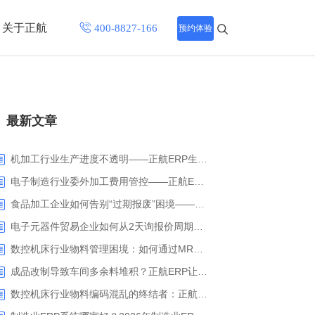
关于正航
预约体验
招聘中心
最新文章
程
联系正航
化
机加工行业生产进度不透明——正航ERP生产报工与可视化解决方案
网站导航
电子制造行业委外加工费用管控——正航ERP精细化成本核算解决方案
食品加工企业如何告别“过期报废”困境——正航ERP保质期管理应用解析
电子元器件贸易企业如何从2天询报价周期中解脱_正航ERP询价协同方案
数控机床行业物料管理困境：如何通过MRP智能算料破解库存积压与停工待料难题？
成品改制导致车间多余料堆积？正航ERP让拆解过程不再“黑箱”
数控机床行业物料编码混乱的终结者：正航ERP系统高级编码管理解决方案