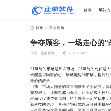
首页
解决方
首页
管理视角
制造业
制造业
贸易
争夺顾客，一场走心的“
机电设备
设备制造
电子贸易
非标自动化
元器件贸易
机械制造
作者：正航软件
2016-10-27
家用电器
贸易行业
21世纪的市场是买方市场，21世纪的时代是
电子制造
大宗贸易
谁能赢得顾客的心，谁就能得到市场，得到利
装备制造
IC贸易行业
走心的战争。
机械行业
项目型接单
目前，市场大部分的零售都推出了会员制，就
重视程度，让顾客成为会员，让会员成为粉丝
五金行业
批发类销售
然而仅仅通过会员制，给予顾客一定的优惠，
PCB行业
工贸一体型
着科技的进步，各种营销模式以及各种手机A
一个需要深度思考的问题。随着互联网+时代的