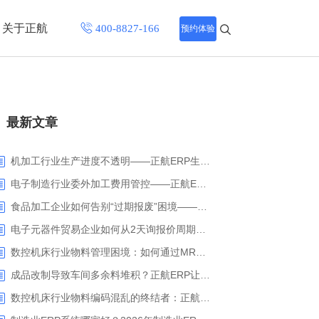
关于正航
预约体验
招聘中心
最新文章
程
联系正航
化
机加工行业生产进度不透明——正航ERP生产报工与可视化解决方案
网站导航
电子制造行业委外加工费用管控——正航ERP精细化成本核算解决方案
食品加工企业如何告别“过期报废”困境——正航ERP保质期管理应用解析
电子元器件贸易企业如何从2天询报价周期中解脱_正航ERP询价协同方案
数控机床行业物料管理困境：如何通过MRP智能算料破解库存积压与停工待料难题？
成品改制导致车间多余料堆积？正航ERP让拆解过程不再“黑箱”
数控机床行业物料编码混乱的终结者：正航ERP系统高级编码管理解决方案