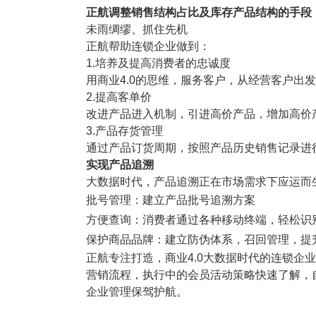
塑胶加工
整合型贸易
正航调整销售结构占比及库存产品结构的手段
智能制造
工业设备贸
未雨绸缪、抓住先机
正航帮助连锁企业做到：
查看更多>
查看更多>
1.培养及提高消费者的忠诚度
用商业4.0的思维，服务客户，从经营客户出
2.提高客单价
改进产品进入机制，引进高价产品，增加高价
3.产品存货管理
通过产品订货周期，按照产品历史销售记录进
实现产品追溯
大数据时代，产品追溯正在市场需求下应运而
批号管理：建立产品批号追溯方案
方便查询：消费者通过各种移动终端，轻松识
保护商品品牌：建立防伪体系，召回管理，提
正航专注打造，商业4.0大数据时代的连锁企
营销流程，执行中的会员活动策略快速了解，
企业管理保驾护航。