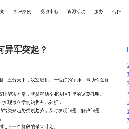
案
客户案例
视频中心
资源活动
服务
合作
管理热点
服务体系
商贸业
电子贸易
了解正航
业
职能管理
应用场景
如何异军突起？
市场活动
售后服务
家用电器
电子制造
正航简介
正航历
生产管理
APS排程
正航荣誉
正航文
电子书中心
仓库管理
配置BOM
五金金属
新闻动态
采购管理
管理看板
烟，三分天下，汉室崛起。一位好的军师，帮助你在群
销售管理
移动报工
成本核算
智能物流
管理解决方案，就是帮助企业决胜千里的诸葛孔明。
财务管理
报价接单
业实现最科学的销售占比分析：
质量管理
交期管理
销售类别趋势类别趋势，及时发现问题，解决问题；
；
研发管理
物料齐套
制定下一个阶段的销售计划。