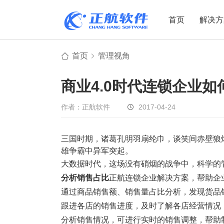
首页
解决方
首页
管理视角
制造业
制造业
贸易
商业4.0时代连锁企业
机电设备
设备制造
电子贸易
非标自动化
元器件贸易
机械制造
作者：正航软件
2017-04-24
家用电器
贸易行业
三国时期，诸葛孔明羽扇纶巾，谈笑间赤壁狼
电子制造
大宗贸易
雄争霸中异军突起。
装备制造
IC贸易行业
大数据时代，这场没有硝烟的战争中，科学的
机械行业
项目型接单
分析销售占比
正航连锁企业解决方案，帮助企
五金行业
批发类销售
通过商品销售额、销售量占比分析，发现货品
跟进各店的销售进度，及时了解各店经营情况
PCB行业
工贸一体型
分析销售情况，可进行实时的销售调整，帮助