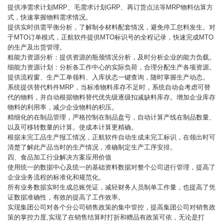
提供净需求计划MRP、毛需求计划GRP、再订货点法等MRP物料估算方
式，快速掌握物料需求情况。
提供实时供需平衡分析，了解制令材料配套情况，避免停工怠料发生。对
于MTO订单模式，正航软件提供MTO标识号的全程记录，快速完成MTO
的生产及出货管理。
粗能力资源分析：提供资源的瓶颈情况分析，及时分析企业的能力负载。
细能力资源计划：分析各工作中心的实际负荷，合理分配生产各项资源。
提供流程窗、生产工单领料、入库状态一键查询，随时掌握生产动态。
系统提供替代料件MRP，当标准物料库存不足时，系统自动会考虑可替
代的物料，并自动根据物料替代优先级逐级扣减缺料库存。增加企业库存
物料的利用率，减少企业物料的积压。
精细化的在制品管理，严格控制在制品盘亏，自动计算产线在制品数量、
以及可移转数量的计算。使成本计算更精确。
根据未完工品生产报工情况，正航软件自动生成未完工标识，在领出时可
清楚了解此产品当时的生产情况，准确制定生产工序安排。
四、食品加工行业解决方案应用价值
使用统一的数据中心及统一的基础资料数据对整个公司进行管理，提高了
企业业务流程的标准化和规范化。
所有业务数据实时生成总账凭证，减轻财务人员制单工作量，也提高了凭
证数据准确性，有效的提高了工作效率。
实现集团公司对各个分公司销售政策的集中管控，提高集团公司对销售政
策的掌控力度,实现了在销售结算时打折和赠品有政策可依，无论是打