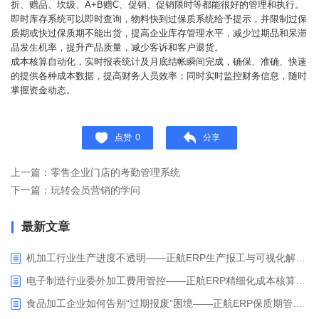
折、赠品、坎级、A+B赠C、促销、促销限时等都能很好的管理和执行。
即时库存系统可以即时查询，物料快到过保质系统给予提示，并限制过保
质期或快过保质期不能出货，提高企业库存管理水平，减少过期品和呆滞
品发生机率，提升产品质量，减少客诉和客户退货。
成本核算自动化，实时报表统计及月底结帐瞬间完成，确保、准确、快速
的提供各种成本数据，提高财务人员效率；同时实时监控财务信息，随时
掌握资金动态。
点赞
0
分享
上一篇：零售企业门店的考勤管理系统
下一篇：玩转会员营销的学问
最新文章
机加工行业生产进度不透明——正航ERP生产报工与可视化解决方案
电子制造行业委外加工费用管控——正航ERP精细化成本核算解决方案
食品加工企业如何告别“过期报废”困境——正航ERP保质期管理应用解析