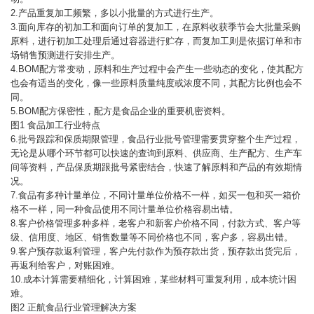
2.产品重复加工频繁，多以小批量的方式进行生产。
3.面向库存的初加工和面向订单的复加工，在原料收获季节会大批量采购
原料，进行初加工处理后通过容器进行贮存，而复加工则是依据订单和市
场销售预测进行安排生产。
4.BOM配方常变动，原料和生产过程中会产生一些动态的变化，使其配方
也会有适当的变化，像一些原料质量纯度或浓度不同，其配方比例也会不
同。
5.BOM配方保密性，配方是食品企业的重要机密资料。
图1 食品加工行业特点
6.批号跟踪和保质期限管理，食品行业批号管理需要贯穿整个生产过程，
无论是从哪个环节都可以快速的查询到原料、供应商、生产配方、生产车
间等资料，产品保质期跟批号紧密结合，快速了解原料和产品的有效期情
况。
7.食品有多种计量单位，不同计量单位价格不一样，如买一包和买一箱价
格不一样，同一种食品使用不同计量单位价格容易出错。
8.客户价格管理多种多样，老客户和新客户价格不同，付款方式、客户等
级、信用度、地区、销售数量等不同价格也不同，客户多，容易出错。
9.客户预存款返利管理，客户先付款作为预存款出货，预存款出货完后，
再返利给客户，对账困难。
10.成本计算需要精细化，计算困难，某些材料可重复利用，成本统计困
难。
图2 正航食品行业管理解决方案