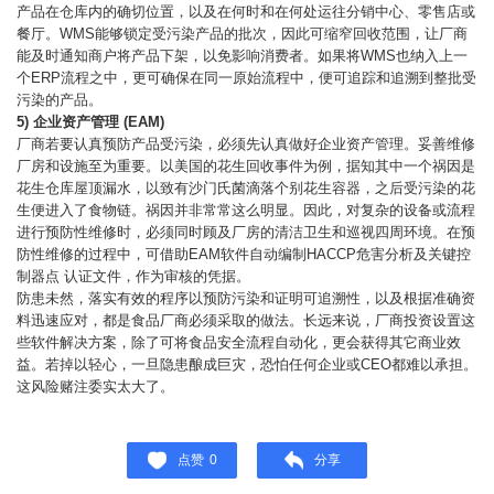
产品在仓库内的确切位置，以及在何时和在何处运往分销中心、零售店或
餐厅。WMS能够锁定受污染产品的批次，因此可缩窄回收范围，让厂商
能及时通知商户将产品下架，以免影响消费者。如果将WMS也纳入上一
个ERP流程之中，更可确保在同一原始流程中，便可追踪和追溯到整批受
污染的产品。
5)
企业资产管理 (
EAM)
厂商若要认真预防产品受污染，必须先认真做好企业资产管理。妥善维修
厂房和设施至为重要。以美国的花生回收事件为例，据知其中一个祸因是
花生仓库屋顶漏水，以致有沙门氏菌滴落个别花生容器，之后受污染的花
生便进入了食物链。祸因并非常常这么明显。因此，对复杂的设备或流程
进行预防性维修时，必须同时顾及厂房的清洁卫生和巡视四周环境。在预
防性维修的过程中，可借助EAM软件自动编制HACCP危害分析及关键控
制器点 认证文件，作为审核的凭据。
防患未然，落实有效的程序以预防污染和证明可追溯性，以及根据准确资
料迅速应对，都是食品厂商必须采取的做法。长远来说，厂商投资设置这
些软件解决方案，除了可将食品安全流程自动化，更会获得其它商业效
益。若掉以轻心，一旦隐患酿成巨灾，恐怕任何企业或CEO都难以承担。
这风险赌注委实太大了。
点赞
0
分享