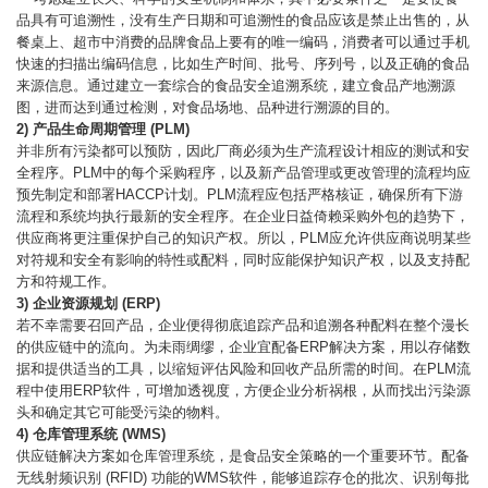
品具有可追溯性，没有生产日期和可追溯性的食品应该是禁止出售的，从
餐桌上、超市中消费的品牌食品上要有的唯一编码，消费者可以通过手机
快速的扫描出编码信息，比如生产时间、批号、序列号，以及正确的食品
来源信息。通过建立一套综合的食品安全追溯系统，建立食品产地溯源
图，进而达到通过检测，对食品场地、品种进行溯源的目的。
2)
产品生命周期管理 (PLM)
并非所有污染都可以预防，因此厂商必须为生产流程设计相应的测试和安
全程序。PLM中的每个采购程序，以及新产品管理或更改管理的流程均应
预先制定和部署HACCP计划。PLM流程应包括严格核证，确保所有下游
流程和系统均执行最新的安全程序。在企业日益倚赖采购外包的趋势下，
供应商将更注重保护自己的知识产权。所以，PLM应允许供应商说明某些
对符规和安全有影响的特性或配料，同时应能保护知识产权，以及支持配
方和符规工作。
3)
企业资源规划 (
ERP)
若不幸需要召回产品，企业便得彻底追踪产品和追溯各种配料在整个漫长
的供应链中的流向。为未雨绸缪，企业宜配备ERP解决方案，用以存储数
据和提供适当的工具，以缩短评估风险和回收产品所需的时间。在PLM流
程中使用ERP软件，可增加透视度，方便企业分析祸根，从而找出污染源
头和确定其它可能受污染的物料。
4)
仓库管理系统 (WMS)
供应链解决方案如仓库管理系统，是食品安全策略的一个重要环节。配备
无线射频识别 (RFID) 功能的WMS软件，能够追踪存仓的批次、识别每批