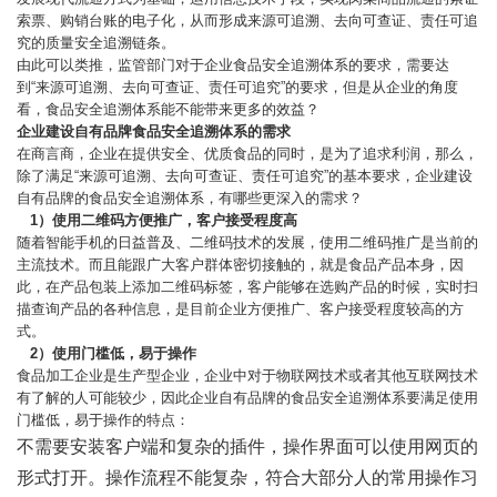
索票、购销台账的电子化，从而形成来源可追溯、去向可查证、责任可追
究的质量安全追溯链条。
由此可以类推，监管部门对于企业食品安全追溯体系的要求，需要达
到“来源可追溯、去向可查证、责任可追究”的要求，但是从企业的角度
看，食品安全追溯体系能不能带来更多的效益？
企业建设自有品牌食品安全追溯体系的需求
在商言商，企业在提供安全、优质食品的同时，是为了追求利润，那么，
除了满足“来源可追溯、去向可查证、责任可追究”的基本要求，企业建设
自有品牌的食品安全追溯体系，有哪些更深入的需求？
1）
使用二维码方便推广，客户接受程度高
随着智能手机的日益普及、二维码技术的发展，使用二维码推广是当前的
主流技术。而且能跟广大客户群体密切接触的，就是食品产品本身，因
此，在产品包装上添加二维码标签，客户能够在选购产品的时候，实时扫
描查询产品的各种信息，是目前企业方便推广、客户接受程度较高的方
式。
2）
使用门槛低，易于操作
食品加工企业是生产型企业，企业中对于物联网技术或者其他互联网技术
有了解的人可能较少，因此企业自有品牌的食品安全追溯体系要满足使用
门槛低，易于操作的特点：
不需要安装客户端和复杂的插件，操作界面可以使用网页的
形式打开。操作流程不能复杂，符合大部分人的常用操作习