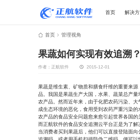
首页
解决方
首页
管理视角
制造业
制造业
贸易
果蔬如何实现有效追溯
机电设备
设备制造
电子贸易
非标自动化
元器件贸易
机械制造
作者：正航软件
2015-12-01
家用电器
贸易行业
果蔬是维生素、矿物质和膳食纤维的重要来源
电子制造
大宗贸易
品。我国是果蔬生产大国，水果、蔬菜总产量
装备制造
IC贸易行业
农产品。然而近年来，由于化肥农药污染、大
机械行业
项目型接单
成生态环境的恶化，
食用受到农药严重污染的
农产品的食品安全问题愈来愈引起世界各国的
五金行业
批发类销售
而正航软件的食品安全追溯云平台正是为了解
PCB行业
工贸一体型
当消费者买到果蔬后，他们可以直接登陆面向
追溯码，或者用手机扫描防伪二维码，便可以