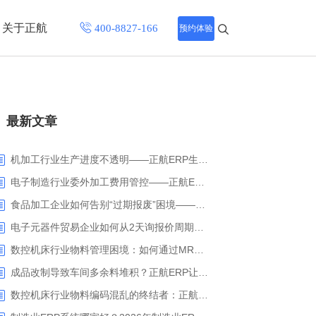
关于正航
预约体验
招聘中心
最新文章
程
联系正航
化
机加工行业生产进度不透明——正航ERP生产报工与可视化解决方案
网站导航
电子制造行业委外加工费用管控——正航ERP精细化成本核算解决方案
食品加工企业如何告别“过期报废”困境——正航ERP保质期管理应用解析
电子元器件贸易企业如何从2天询报价周期中解脱_正航ERP询价协同方案
数控机床行业物料管理困境：如何通过MRP智能算料破解库存积压与停工待料难题？
成品改制导致车间多余料堆积？正航ERP让拆解过程不再“黑箱”
数控机床行业物料编码混乱的终结者：正航ERP系统高级编码管理解决方案