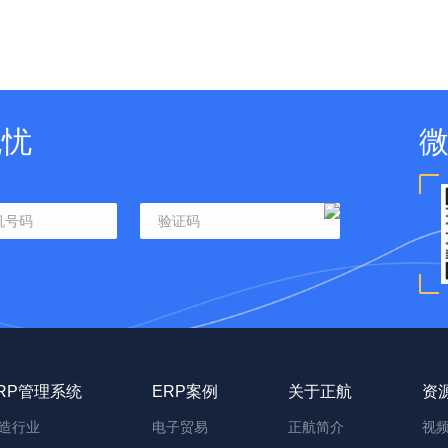
无忧
RP管理系统
ERP案例
关于正航
资
造行业
电子贸易
正航简介
视