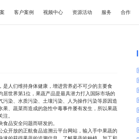
案
客户案例
视频中心
资源活动
服务
合作
管理热点
服务体系
商贸业
电子贸易
了解正航
业
职能管理
应用场景
？
市场活动
售后服务
家用电器
电子制造
正航简介
正航历
生产管理
APS排程
正航荣誉
正航文
电子书中心
仓库管理
配置BOM
五金金属
新闻动态
采购管理
管理看板
，是人们维持身体健康，增进营养必不可少的主要食
销售管理
移动报工
均居世界第1位，果蔬产品是最具潜力打入国际市场的
成本核算
智能物流
气污染、水质污染、土壤污染、人为操作污染等原因造
财务管理
报价接单
水果、蔬菜而造成的急性中毒事件屡有发生，所以果蔬
关注。
质量管理
交期管理
决食品安全问题而研发的。
研发管理
物料齐套
公众开放的正航食品追溯云平台网站，输入手中果蔬的
快速的获得果蔬的追溯信息，了解果蔬的种植、加工和